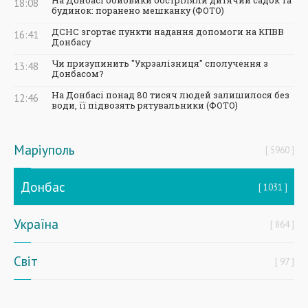
На Донбасі бойовики обстріляли дитячий садок та
18:08
будинок: поранено мешканку (ФОТО)
ДСНС згортає пункти надання допомоги на КПВВ
16:41
Донбасу
Чи призупинить "Укрзалізниця" сполучення з
13:48
Донбасом?
На Донбасі понад 80 тисяч людей залишилося без
12:46
води, її підвозять рятувальники (ФОТО)
Маріуполь
5960
Донбас
1031
Україна
864
Світ
97