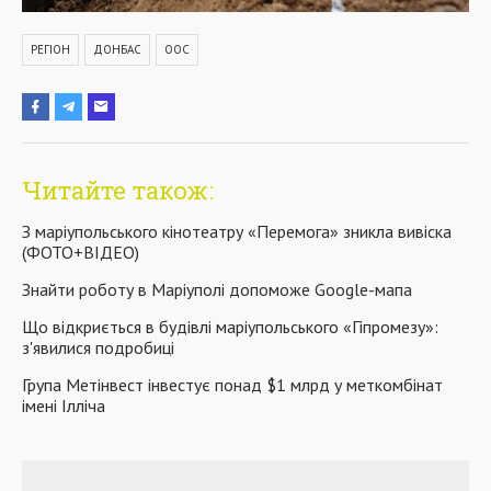
РЕГІОН
ДОНБАС
ООС
Читайте також:
З маріупольського кінотеатру «Перемога» зникла вивіска
(ФОТО+ВІДЕО)
Знайти роботу в Маріуполі допоможе Google-мапа
Що відкриється в будівлі маріупольського «Гіпромезу»:
з'явилися подробиці
Група Метінвест інвестує понад $1 млрд у меткомбінат
імені Ілліча