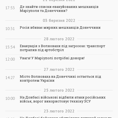
Де знайти списки евакуйованих мешканців
17:53
Маріуполя та Донеччини?
03
березня
2022
Росія вбиває мирних мешканців Донеччини
10:31
28
лютого
2022
Евакуація з Волновахи під загрозою: транспорт
15:54
потрапив під артобстріл
Увага! У Маріуполі потрібні донори!
12:00
27
лютого
2022
Місто Волноваха на Донеччині остається під
14:27
контролем України
25
лютого
2022
На Донбасі військові відбили атаки російських
10:00
військ, ворог використовує техніку ЗСУ
23
лютого
2022