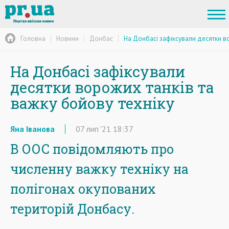
Головна
Новини
Донбас
На Донбасі зафіксували десятки во
На Донбасі зафіксували
десятки ворожих танків та
важку бойову техніку
Яна Іванова
07
лип
'21
18:37
В ООС повідомляють про
численну важку техніку на
полігонах окупованих
територій Донбасу.