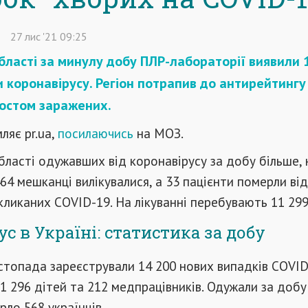
27
лис
'21
09:25
бласті за минулу добу ПЛР-лабораторії виявили 
 коронавірусу. Регіон потрапив до антирейтингу
остом заражених.
ляє pr.ua,
посилаючись
на МОЗ.
бласті одужавших від коронавірусу за добу більше, 
464 мешканці вилікувалися, а 33 пацієнти померли від
кликаних COVID-19. На лікуванні перебувають 11 29
с в Україні: статистика за добу
истопада зареєстрували 14 200 нових випадків COVID
 1 296 дітей та 212 медпрацівників. Одужали за добу
рло 568 українців.