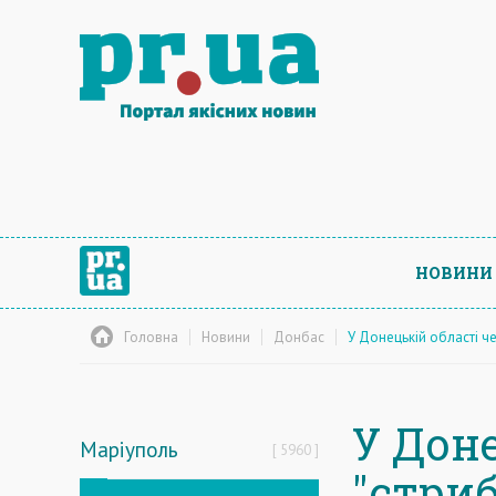
НОВИНИ
Головна
Новини
Донбас
У Донецькій області ч
У Дон
Маріуполь
5960
"стриб