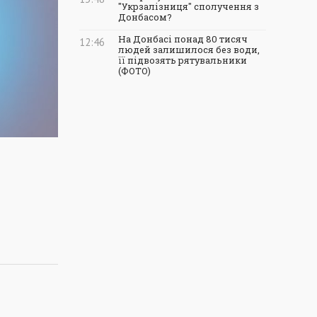
"Укрзалізниця" сполучення з
Донбасом?
На Донбасі понад 80 тисяч
12:46
людей залишилося без води,
її підвозять рятувальники
(ФОТО)