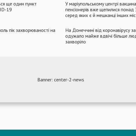
ься ще один пункт
У маріупольському центрі вакцина
VID-19
пенсіонерів вже щепилися понад 
серед яких є й мешканці інших міс
оль пік захворюваності на
На Донеччині від коронавірусу з
одужало майже вдвічі більше люд
захворіло