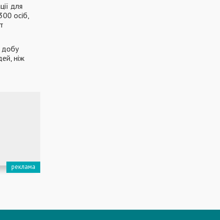
ції для
300 осіб,
т
а добу
ей, ніж