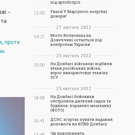
під артобстріл
ві –
Увага! У Маріуполі потрібні
12:00
донори!
 та
27
лютого
2022
Місто Волноваха на
14:27
Донеччині остається під
я, проте
контролем України
ни.
25
лютого
2022
На Донбасі військові відбили
10:00
атаки російських військ,
ворог використовує техніку
ЗСУ
23
лютого
2022
На Донбасі бойовики
18:08
обстріляли дитячий садок та
будинок: поранено мешканку
(ФОТО)
ДСНС згортає пункти надання
16:41
допомоги на КПВВ Донбасу
Чи призупинить
13:48