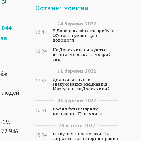
Останні новини
24
березня
2022
1044
У Донецьку область прибуло
16:44
237 тонн гуманітарної
 за
допомоги
На Донеччині очікуються
16:24
нічні заморозки та мокрий
сніг
21
березня
2022
ніж
Де знайти списки
17:53
евакуйованих мешканців
Маріуполя та Донеччини?
9 людей.
03
березня
2022
Росія вбиває мирних
10:31
мешканців Донеччини
-19.
28
лютого
2022
 22 946
Евакуація з Волновахи під
15:54
загрозою: транспорт потрапив