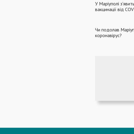
У Маріуполі з'явит
вакцинації від CO
Чи подолав Маріуп
коронавірус?