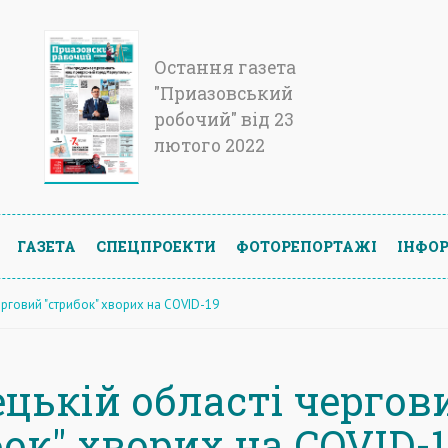
Остання газета
"Приазовський
робочий" від 23
лютого 2022
ГАЗЕТА
СПЕЦПРОЕКТИ
ФОТОРЕПОРТАЖІ
ІНФОР
ерговий "стрибок" хворих на COVID-19
ецькій області чергов
ок" хворих на COVID-