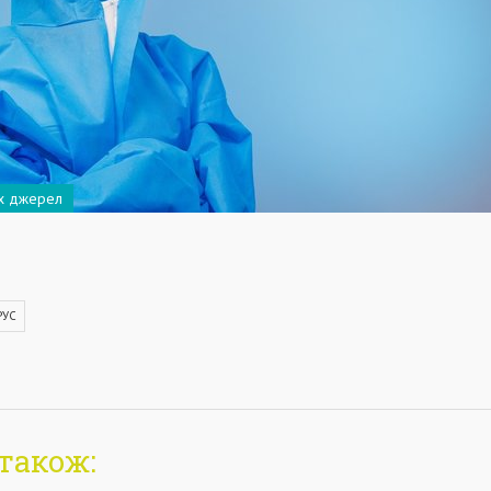
их джерел
РУС
також: