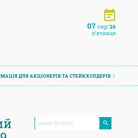
07
сер
'26
п'ятниця
МАЦIЯ ДЛЯ АКЦIОНЕРIВ ТА СТЕЙКХОЛДЕРIВ
ий
19