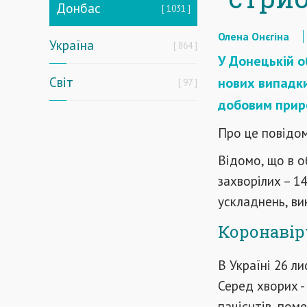
Донбас
1031
Олена Онєгіна
Україна
864
У Донецькій о
Світ
нових випадки
97
добовим прир
Про це повідом
Відомо, що в о
захворілих – 1
ускладнень, ви
Коронавіру
В Україні 26 л
Серед хворих -
пацієнтів, поме