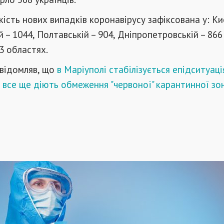
кість нових випадків коронавірусу зафіксована у: Киє
й – 1044, Полтавській – 904, Дніпропетровській – 866
23 областях.
овідомляв, що
в Маріуполі стабілізується епідситуаці
і все ще діють обмеження "червоної" карантинної зо