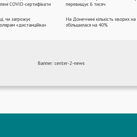
блені COVID-сертифікати
перевищує 6 тисяч
і, чи загрожує
На Донеччині кількість хворих н
олярам «дистанційка»
збільшилася на 40%