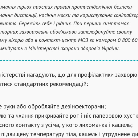
мання трьох простих правил протиепідемічної безпеки-
ання дистанції, носіння маски та користування санітайзе
життя. Бережіть себе і рідних. При перших симптомах
аторних захворювань обов'язково зателефонуйте своєму
ому лікарю або в контакт-центр МОЗ за номером 0 800 60 
мендують в Міністерстві охорони здоров'я України.
ністерстві нагадують, що для профілактики захвор
атися стандартних рекомендацій:
е руки або обробляйте дезінфекторами;
лю та чхання прикривайте рот і ніс паперовою хуст
сного контакту з усіма, у кого лихоманка і кашель;
підвищену температуру тіла, кашель і утруднене ди