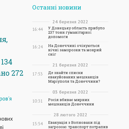
Останні новини
24
березня
2022
У Донецьку область прибуло
16:44
237 тонн гуманітарної
допомоги
ня,
На Донеччині очікуються
16:24
нічні заморозки та мокрий
сніг
 134
21
березня
2022
ано 272
Де знайти списки
17:53
евакуйованих мешканців
Маріуполя та Донеччини?
03
березня
2022
ров'я
Росія вбиває мирних
10:31
мешканців Донеччини
28
лютого
2022
 нових
Евакуація з Волновахи під
15:54
лі
загрозою: транспорт потрапив