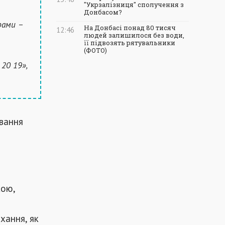
"Укрзалізниця" сполучення з
Донбасом?
рами –
На Донбасі понад 80 тисяч
12:46
людей залишилося без води,
її підвозять рятувальники
(ФОТО)
20 19»,
ювання
кою,
хання, як