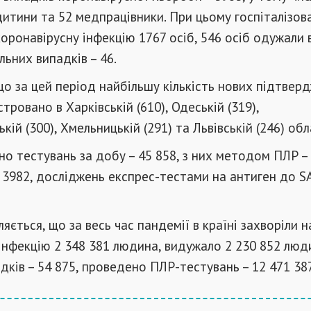
дитини та 52 медпрацівники. При цьому госпіталізов
коронавірусну інфекцію 1767 осіб, 546 осіб одужали 
льних випадків – 46.
що за цей період найбільшу кількість нових підтвер
тровано в Харківській (610), Одеській (319),
ій (300), Хмельницькій (291) та Львівській (246) обл
но тестувань за добу – 45 858, з них методом ПЛР – 
3982, досліджень експрес-тестами на антиген до S
яється, що за весь час пандемії в країні захворіли н
інфекцію 2 348 381 людина, видужало 2 230 852 люд
дків – 54 875, проведено ПЛР-тестувань – 12 471 387