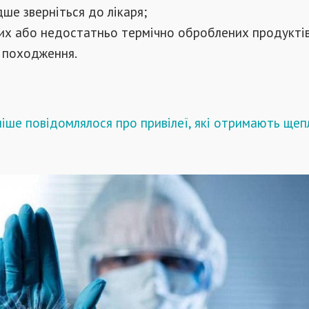
ше зверніться до лікаря;
рих або недостатньо термічно оброблених продукті
 походження.
іше повідомлялося про привілеї, які отримають щеп