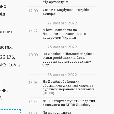
під артобстріл
ано
Увага! У Маріуполі потрібні
12:00
від
донори!
27
лютого
2022
Місто Волноваха на
джених
14:27
Донеччині остається під
контролем України
астях.
25
лютого
2022
На Донбасі військові відбили
10:00
23 176,
атаки російських військ,
ворог використовує техніку
ARS-CoV-2
ЗСУ
23
лютого
2022
а
На Донбасі бойовики
18:08
обстріляли дитячий садок та
ини,
будинок: поранено мешканку
(ФОТО)
.
ДСНС згортає пункти надання
16:41
допомоги на КПВВ Донбасу
Чи призупинить
13:48