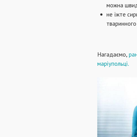
можна швид
не їжте си
тваринного
Нагадаємо,
ран
маріупольці.