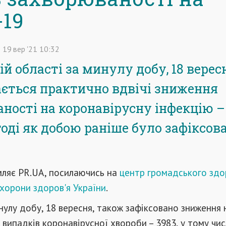
-19
19
вер
'21
10:32
й області за минулу добу, 18 верес
ається практично вдвічі зниження
ності на коронавірусну інфекцію –
тоді як добою раніше було зафіксов
ляє PR.UA, посилаючись на
центр громадського здо
хорони здоров'я України
.
инулу добу, 18 вересня, також зафіксовано зниження
випадків коронавірусної хвороби – 3983, у тому чис