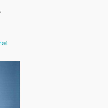
в
лені