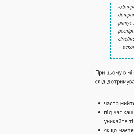
«Дотри
дотрим
рятує 
респір
сімейн
– реко
При цьому в мі
слід дотримув
часто мийт
під час каш
уникайте ті
якщо маєте 