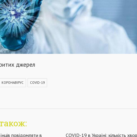
критих джерел
КОРОНАВІРУС
COVID-19
також:
їнців повідомляти в
COVID-19 в Україні: кількість хво