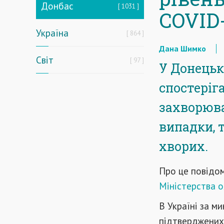
Донбас
1031
COVID
Україна
864
Дана Шимко
Світ
97
У Донецькі
спостеріг
захворюва
випадки, 
хворих.
Про це повідом
Міністерства о
В Україні за м
підтверджених 