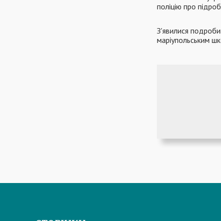
поліцію про підро
З'явилися подробиц
маріупольським шк