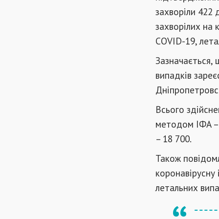
захворіли 422 
захворілих на 
COVID-19, лета
Зазначається, 
випадків зареєс
Дніпропетровськ
Всього здійсне
методом ІФА – 
– 18 700.
Також повідомл
коронавірусну 
летальних випа