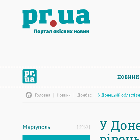
НОВИНИ
Головна
Новини
Донбас
У Донецькій області з
У Дон
Маріуполь
5960
рівен