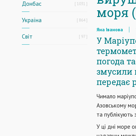
Донбас
1031
моря 
Україна
864
Яна Іванова
Світ
97
У Маріупо
термомет
погода та
змусили 
передає p
Чимало маріуп
Азовському мо
та публікують з
У ці дні море о
надавши можлив