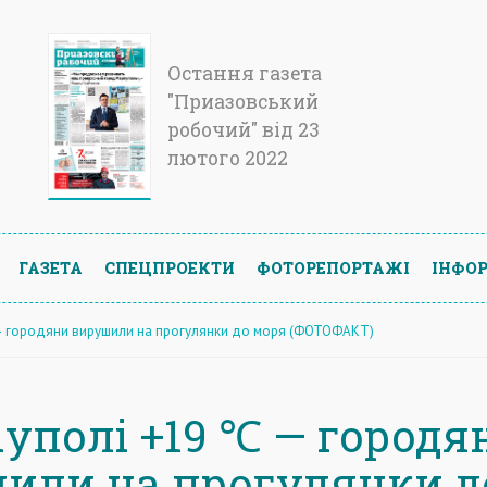
Остання газета
"Приазовський
робочий" від 23
лютого 2022
ГАЗЕТА
СПЕЦПРОЕКТИ
ФОТОРЕПОРТАЖІ
ІНФОР
 — городяни вирушили на прогулянки до моря (ФОТОФАКТ)
іуполі +19 ℃ — городя
или на прогулянки д