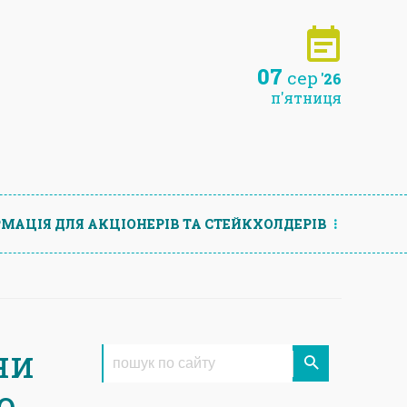
07
сер
'26
п'ятниця
МАЦIЯ ДЛЯ АКЦIОНЕРIВ ТА СТЕЙКХОЛДЕРIВ
ни
о