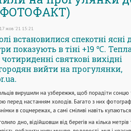
(ФОТОФАКТ)
17
жов
'21
15:21
лі встановилися спекотні ясні д
ри показують в тіні +19 ℃. Тепл
 чотириденні святкові вихідні
городян вийти на прогулянки,
r.ua.
ольців вирушили на узбережжя, щоб порадіти сонцю 
рю перед настанням холодів. Багато з них фотогра
німки в соцмережах, а самі сміливі навіть купаються 
голило дно, відійшовши від берегів на кілька метрів 
ість побачити живу мушлю, водорості, мул і красив