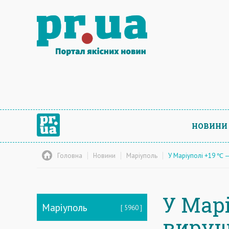
НОВИНИ
Головна
Новини
Маріуполь
У Маріуполі +19 ℃
У Мар
Маріуполь
5960
вируш