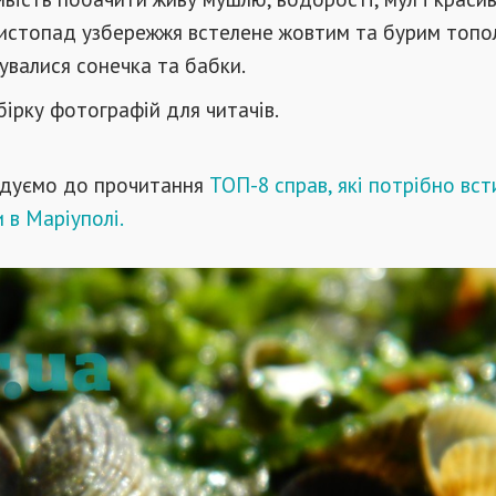
 листопад узбережжя встелене жовтим та бурим топ
зувалися сонечка та бабки.
обірку фотографій для читачів.
дуємо до прочитання
ТОП-8 справ, які потрібно вст
 в Маріуполі.