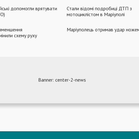
ейські допомогли врятувати
Стали відомі подробиці ДТП з
ТО)
мотоциклістом в Маріуполі
 зменшення
Маріуполець отримав удар ножем
інили схему руху