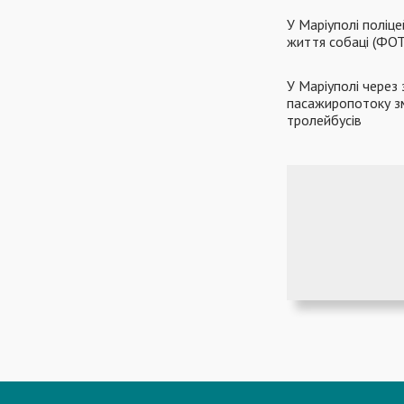
У Маріуполі поліц
життя собаці (ФО
У Маріуполі через
пасажиропотоку зм
тролейбусів