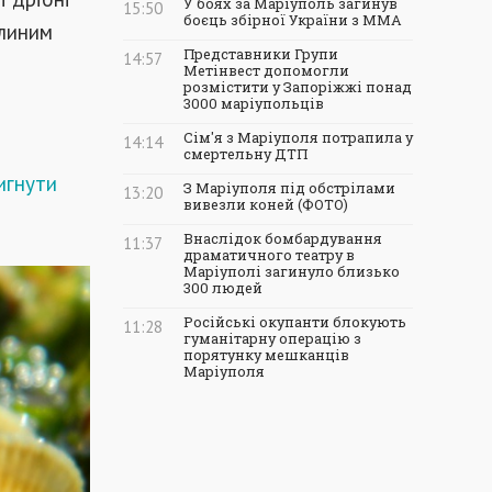
У боях за Маріуполь загинув
15:50
боєць збірної України з ММА
олиним
Представники Групи
14:57
Метінвест допомогли
розмістити у Запоріжжі понад
3000 маріупольців
Сім'я з Маріуполя потрапила у
14:14
смертельну ДТП
игнути
З Маріуполя під обстрілами
13:20
вивезли коней (ФОТО)
Внаслідок бомбардування
11:37
драматичного театру в
Маріуполі загинуло близько
300 людей
Російські окупанти блокують
11:28
гуманітарну операцію з
порятунку мешканців
Маріуполя