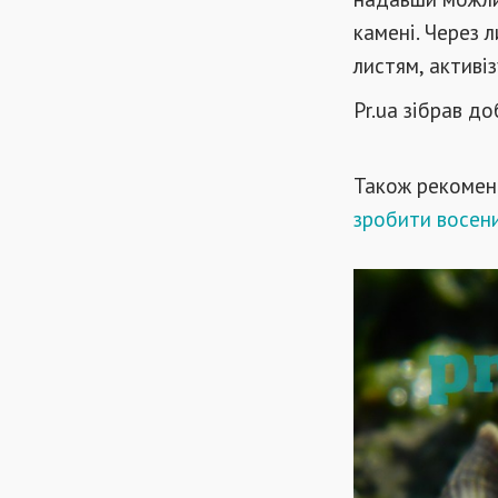
камені. Через
листям, активі
Рr.ua зібрав д
Також рекомен
зробити восени