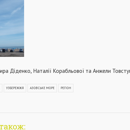
ра Діденко, Наталії Корабльової та Анжели Товсту
УЗБЕРЕЖЖЯ
АЗОВСЬКЕ МОРЕ
РЕГІОН
також: