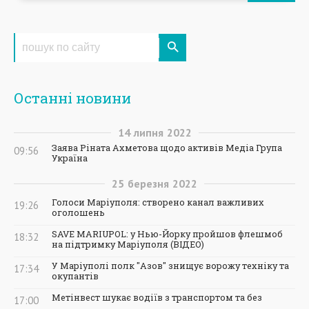
Останні новини
14
липня
2022
Заява Ріната Ахметова щодо активів Медіа Група
09:56
Україна
25
березня
2022
Голоси Маріуполя: створено канал важливих
19:26
оголошень
SAVE MARIUPOL: у Нью-Йорку пройшов флешмоб
18:32
на підтримку Маріуполя (ВІДЕО)
У Маріуполі полк "Азов" знищує ворожу техніку та
17:34
окупантів
Метінвест шукає водіїв з транспортом та без
17:00