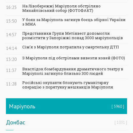
На Лівобережжі Маріуполя обстріляно
16:25
Михайлівський собор (ФОТОФАКТ)
У боях за Маріуполь загинув боєць збірної України
15:50
з ММА
Представники Групи Метінвест допомогли
14:57
розмістити у Запоріжжі понад 3000 маріупольців
Сім'я з Маріуполя потрапила у смертельну ДТП
14:14
З Маріуполя під обстрілами вивезли коней (ФОТО)
13:20
Внаслідок бомбардування драматичного театру в
11:37
Маріуполі загинуло близько 300 людей
Російські окупанти блокують гуманітарну
11:28
операцію з порятунку мешканців Маріуполя
Маріуполь
5960
Донбас
1031