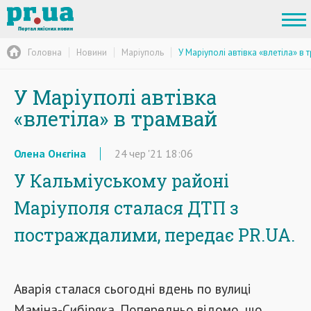
Головна
Новини
Маріуполь
У Маріуполі автівка «влетіла» в 
У Маріуполі автівка
«влетіла» в трамвай
Олена Онєгіна
24
чер
'21
18:06
У Кальміуському районі
Маріуполя сталася ДТП з
постраждалими, передає PR.UA.
Аварія сталася сьогодні вдень по вулиці
Маміна-Сибіряка. Попередньо відомо, що