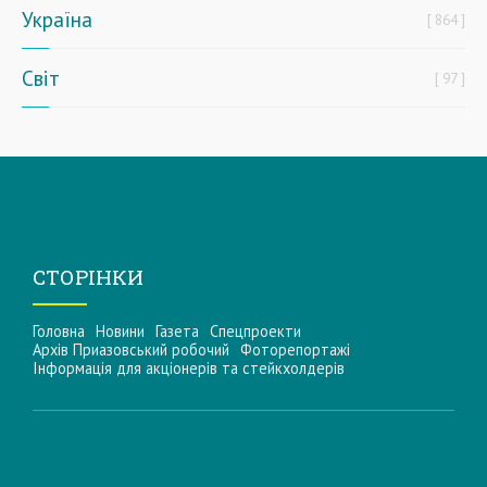
Україна
864
Світ
97
СТОРІНКИ
Головна
Новини
Газета
Спецпроекти
Архів Приазовський робочий
Фоторепортажі
Інформацiя для акцiонерiв та стейкхолдерiв