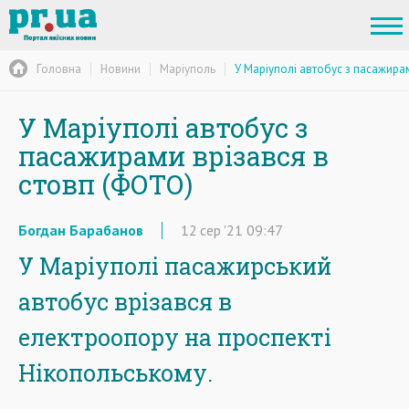
Головна
Новини
Маріуполь
У Маріуполі автобус з пасажира
У Маріуполі автобус з
пасажирами врізався в
стовп (ФОТО)
Богдан Барабанов
12
сер
'21
09:47
У Маріуполі пасажирський
автобус врізався в
електроопору на проспекті
Нікопольському.