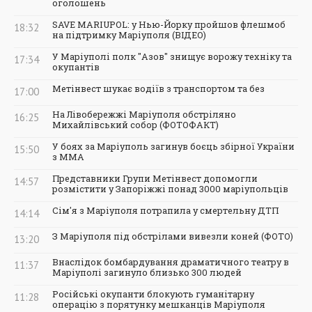
оголошень
SAVE MARIUPOL: у Нью-Йорку пройшов флешмоб
18:32
на підтримку Маріуполя (ВІДЕО)
У Маріуполі полк "Азов" знищує ворожу техніку та
17:34
окупантів
Метінвест шукає водіїв з транспортом та без
17:00
На Лівобережжі Маріуполя обстріляно
16:25
Михайлівський собор (ФОТОФАКТ)
У боях за Маріуполь загинув боєць збірної України
15:50
з ММА
Представники Групи Метінвест допомогли
14:57
розмістити у Запоріжжі понад 3000 маріупольців
Сім'я з Маріуполя потрапила у смертельну ДТП
14:14
З Маріуполя під обстрілами вивезли коней (ФОТО)
13:20
Внаслідок бомбардування драматичного театру в
11:37
Маріуполі загинуло близько 300 людей
Російські окупанти блокують гуманітарну
11:28
операцію з порятунку мешканців Маріуполя