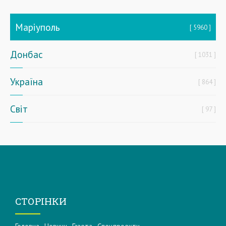
Маріуполь
5960
Донбас
1031
Україна
864
Світ
97
СТОРІНКИ