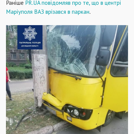
Раніше
PR.UA повідомляв про те, що в центрі
Маріуполя ВАЗ врізався в паркан
.