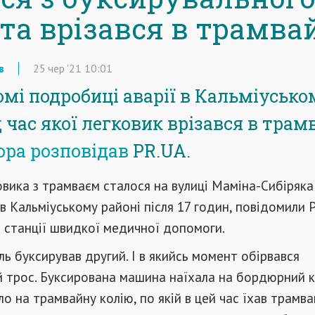
 та врізався в трамва
в
25
чер
'21
10:01
омі подробиці аварії в Кальміуськ
д час якої легковик врізався в трам
ора розповідав
PR.UA.
овика з трамваєм сталося на вулиці Маміна-Сибіряка
 Кальміуському районі після 17 годин, повідомили 
 станції швидкої медичної допомоги.
ь буксирував другий. І в якийсь момент обірвався
 трос. Буксирована машина наїхала на бордюрний к
ло на трамвайну колію, по якій в цей час їхав трамва