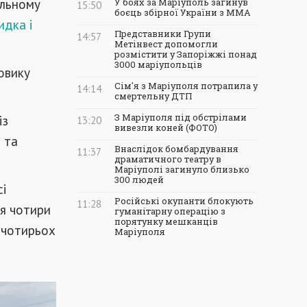
альному
У боях за Маріуполь загинув
15:50
боєць збірної України з ММА
идка і
Представники Групи
14:57
Метінвест допомогли
розмістити у Запоріжжі понад
3000 маріупольців
овику
Сім'я з Маріуполя потрапила у
14:14
смертельну ДТП
із
З Маріуполя під обстрілами
13:20
вивезли коней (ФОТО)
 та
Внаслідок бомбардування
11:37
драматичного театру в
Маріуполі загинуло близько
300 людей
сі
Російські окупанти блокують
11:28
ся чотири
гуманітарну операцію з
порятунку мешканців
х чотирьох
Маріуполя