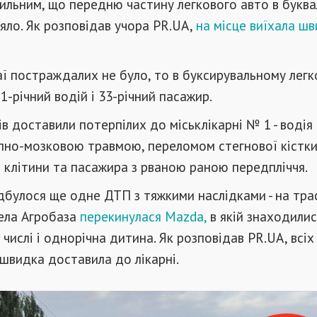
сильним, що передню частину легкового авто в букв
'яло. Як розповідав учора PR.UA,
на місце виїхала шв
аї постраждалих не було, то в буксирувальному легк
1-річний водій і 33-річний пасажир.
в доставили потерпілих до міськлікарні № 1 - водія 
пно-мозковою травмою, переломом стегнової кістки
 клітини та пасажира з рваною раною передпліччя.
дбулося ще одне ДТП з тяжкими наслідками - на тра
села Агробаза
перекинулася Mazda,
в якій знаходили
 числі і однорічна дитина. Як розповідав PR.UA, всі
швидка доставила до лікарні.