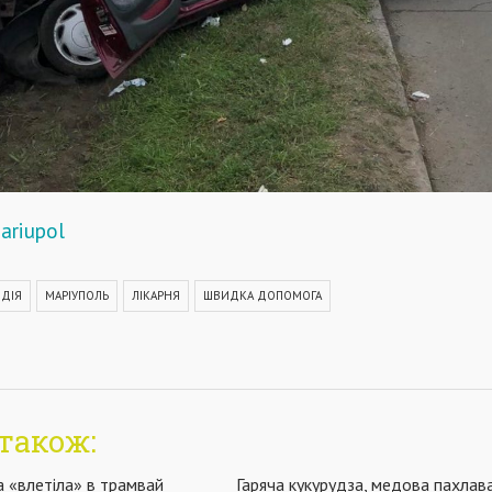
ariupol
ДІЯ
МАРІУПОЛЬ
ЛІКАРНЯ
ШВИДКА ДОПОМОГА
також:
а «влетіла» в трамвай
Гаряча кукурудза, медова пахлава