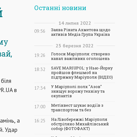
Останні новини
й
14
липня
2022
Заява Ріната Ахметова щодо
09:56
активів Медіа Група Україна
ому
25
березня
2022
вай,
Голоси Маріуполя: створено
19:26
канал важливих оголошень
SAVE MARIUPOL: у Нью-Йорку
18:32
пройшов флешмоб на
підтримку Маріуполя (ВІДЕО)
 біля
У Маріуполі полк "Азов"
17:34
PR.UA в
знищує ворожу техніку та
окупантів
Метінвест шукає водіїв з
17:00
транспортом та без
амінь, а
На Лівобережжі Маріуполя
16:25
обстріляно Михайлівський
й. Удар
собор (ФОТОФАКТ)