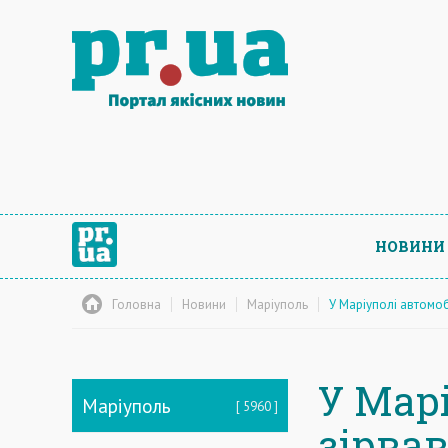
НОВИНИ
Головна
Новини
Маріуполь
У Маріуполі автомоб
У Мар
Маріуполь
5960
зірва