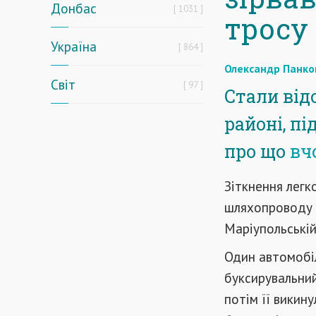
Донбас
1031
тросу
Україна
864
Олександр Панко
Світ
97
Стали від
районі, пі
про що
вч
Зіткнення легк
шляхопроводу в
Маріупольській
Один автомобіл
буксирувальний
потім її викину