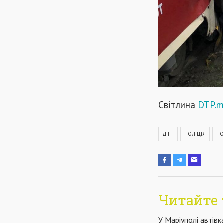
Світлина
DTP.m
ДТП
ПОЛІЦІЯ
ПО
Читайте 
У Маріуполі автівк