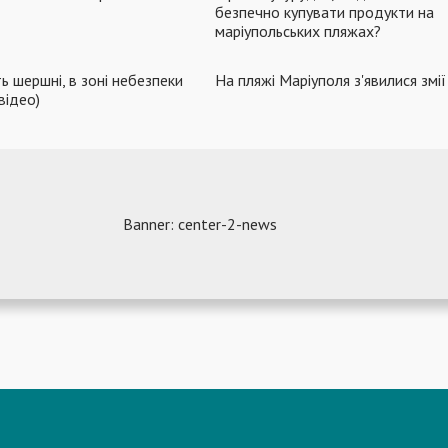
безпечно купувати продукти на
маріупольських пляжах?
ь шершні, в зоні небезпеки
На пляжі Маріуполя з'явилися змії
відео)