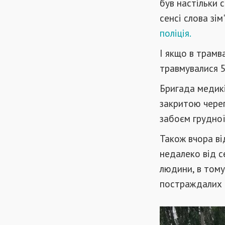
був настільки 
сенсі слова зім
поліція.
І якщо в трамв
травмувалися 5
Бригада медикі
закритою чере
забоєм грудної
Також вчора ві
недалеко від 
людини, в тому
постраждалих 