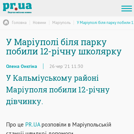
Головна
Новини
Маріуполь
У Маріуполі біля парку побили 
У Маріуполі біля парку
побили 12-річну школярку
Олена Онєгіна
26
чер
'21
11:30
У Кальміуському районі
Маріуполя побили 12-річну
дівчинку.
Про це
PR.UA
розповіли в Маріупольській
станції швидкої допомоги.