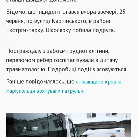
Відомо, що інцидент стався вчора ввечері, 25
червня, по вулиці Карпінського, в районі
Екстрім-парку. Школярку побила подруга.
Постраждалу з забоєм грудної клітини,
переломом ребер госпіталізували в дитячу
травматологію. Подробиці події з'ясовуються.
Раніше повідомлялось, що
с
тікающого кров'ю
маріупольця врятували патрульні
.