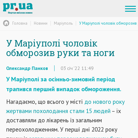
Головна
Новини
Маріуполь
У Маріуполі чоловік обморозив 
У Маріуполі чоловік
обморозив руки та ноги
Олександр Панков
03
січ
'22
11:49
У Маріуполі за осінньо-зимовий період
трапився перший випадок обмороження.
Нагадаємо, що всього у місті
до нового року
жертвами похолодання стали 15 людей
– їх
доставляли до лікарень із загальним
переохолодженням. У перші дні 2022 року