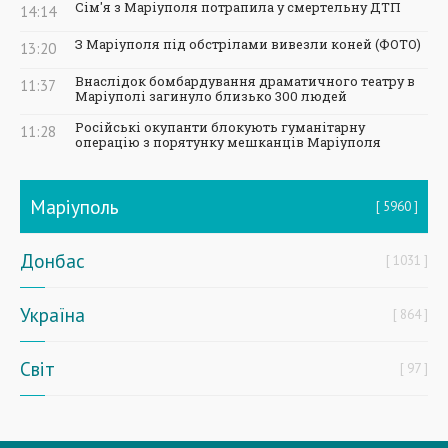
Сім'я з Маріуполя потрапила у смертельну ДТП
14:14
З Маріуполя під обстрілами вивезли коней (ФОТО)
13:20
Внаслідок бомбардування драматичного театру в
11:37
Маріуполі загинуло близько 300 людей
Російські окупанти блокують гуманітарну
11:28
операцію з порятунку мешканців Маріуполя
Маріуполь
5960
Донбас
1031
Україна
864
Світ
97