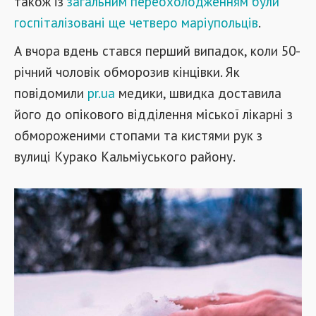
також із
загальним переохолодженням були
госпіталізовані ще четверо маріупольців
.
А вчора вдень стався перший випадок, коли 50-
річний чоловік обморозив кінцівки. Як
повідомили
pr.ua
медики, швидка доставила
його до опікового відділення міської лікарні з
обмороженими стопами та кистями рук з
вулиці Курако Кальміуського району.