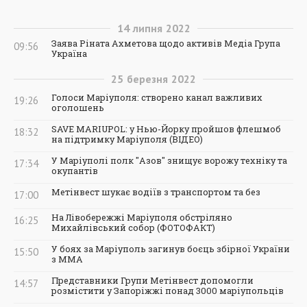
14
липня
2022
Заява Ріната Ахметова щодо активів Медіа Група
09:56
Україна
25
березня
2022
Голоси Маріуполя: створено канал важливих
19:26
оголошень
SAVE MARIUPOL: у Нью-Йорку пройшов флешмоб
18:32
на підтримку Маріуполя (ВІДЕО)
У Маріуполі полк "Азов" знищує ворожу техніку та
17:34
окупантів
Метінвест шукає водіїв з транспортом та без
17:00
На Лівобережжі Маріуполя обстріляно
16:25
Михайлівський собор (ФОТОФАКТ)
У боях за Маріуполь загинув боєць збірної України
15:50
з ММА
Представники Групи Метінвест допомогли
14:57
розмістити у Запоріжжі понад 3000 маріупольців