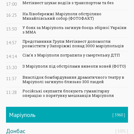
Метінвест шукає водіїв з транспортом та без
17:00
На Лівобережжі Маріуполя обстріляно
16:25
Михайлівський собор (ФОТОФАКТ)
У боях за Маріуполь загинув боєць збірної України
15:50
з ММА
Представники Групи Метінвест допомогли
14:57
розмістити у Запоріжжі понад 3000 маріупольців
Сім'я з Маріуполя потрапила у смертельну ДТП
14:14
З Маріуполя під обстрілами вивезли коней (ФОТО)
13:20
Внаслідок бомбардування драматичного театру в
11:37
Маріуполі загинуло близько 300 людей
Російські окупанти блокують гуманітарну
11:28
операцію з порятунку мешканців Маріуполя
Маріуполь
5960
Донбас
1031