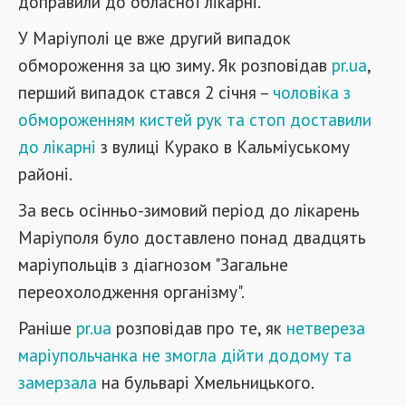
доправили до обласної лікарні.
У Маріуполі це вже другий випадок
обмороження за цю зиму. Як розповідав
pr.ua
,
перший випадок стався 2 січня –
чоловіка з
обмороженням кистей рук та стоп доставили
до лікарні
з вулиці Курако в Кальміуському
районі.
За весь осінньо-зимовий період до лікарень
Маріуполя було доставлено понад двадцять
маріупольців з діагнозом "Загальне
переохолодження організму".
Раніше
pr.ua
розповідав про те, як
нетвереза
маріупольчанка не змогла дійти додому та
замерзала
на бульварі Хмельницького.