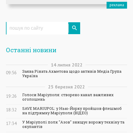
Останні новини
14
липня
2022
Заява Ріната Ахметова щодо активів Медіа Група
09:56
Україна
25
березня
2022
Голоси Маріуполя: створено канал важливих
19:26
оголошень
SAVE MARIUPOL: у Нью-Йорку пройшов флешмоб
18:32
на підтримку Маріуполя (ВІДЕО)
У Маріуполі полк "Азов" знищує ворожу техніку та
17:34
окупантів