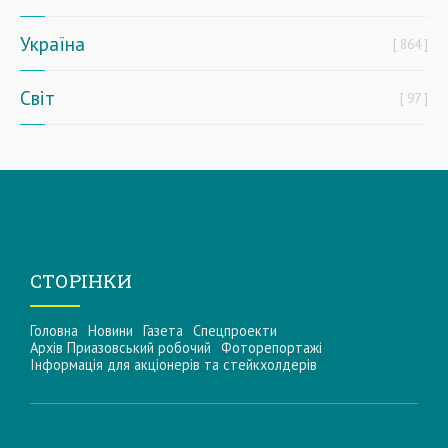
Україна
864
Світ
97
СТОРІНКИ
Головна
Новини
Газета
Спецпроекти
Архів Приазовський робочий
Фоторепортажі
Інформацiя для акцiонерiв та стейкхолдерiв