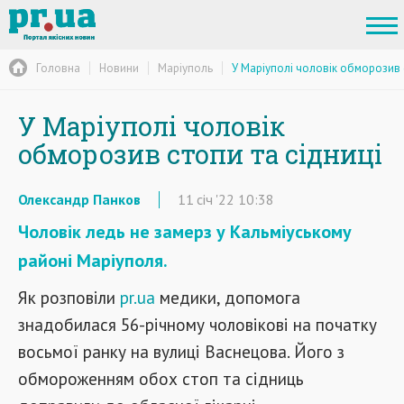
Головна
Новини
Маріуполь
У Маріуполі чоловік обморозив с
У Маріуполі чоловік
обморозив стопи та сідниці
Олександр Панков
11
січ
'22
10:38
Чоловік ледь не замерз у Кальміуському
районі Маріуполя.
Як розповіли
pr.ua
медики, допомога
знадобилася 56-річному чоловікові на початку
восьмої ранку на вулиці Васнецова. Його з
обмороженням обох стоп та сідниць