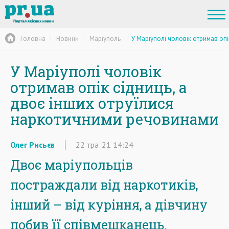
Головна
Новини
Маріуполь
У Маріуполі чоловік отримав оп
У Маріуполі чоловік
отримав опік сідниць, а
двоє інших отруїлися
наркотичними речовинами
Олег Рисьєв
22
тра
'21
14:24
Двоє маріупольців
постраждали від наркотиків,
інший – від куріння, а дівчину
побив її співмешканець.