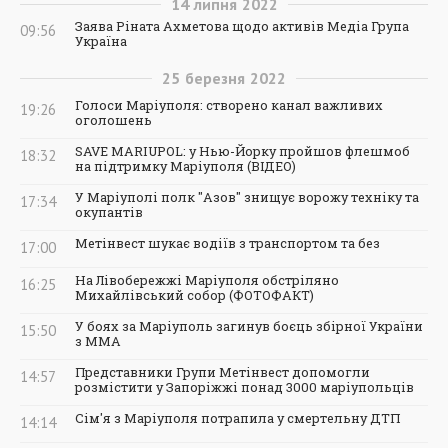
14
липня
2022
Заява Ріната Ахметова щодо активів Медіа Група
09:56
Україна
25
березня
2022
Голоси Маріуполя: створено канал важливих
19:26
оголошень
SAVE MARIUPOL: у Нью-Йорку пройшов флешмоб
18:32
на підтримку Маріуполя (ВІДЕО)
У Маріуполі полк "Азов" знищує ворожу техніку та
17:34
окупантів
Метінвест шукає водіїв з транспортом та без
17:00
На Лівобережжі Маріуполя обстріляно
16:25
Михайлівський собор (ФОТОФАКТ)
У боях за Маріуполь загинув боєць збірної України
15:50
з ММА
Представники Групи Метінвест допомогли
14:57
розмістити у Запоріжжі понад 3000 маріупольців
Сім'я з Маріуполя потрапила у смертельну ДТП
14:14