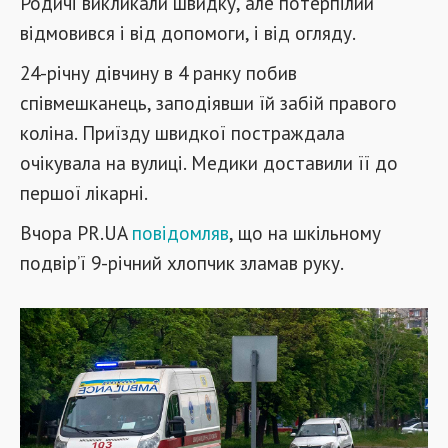
Родичі викликали швидку, але потерпілий
відмовився і від допомоги, і від огляду.
24-річну дівчину в 4 ранку побив
співмешканець, заподіявши їй забій правого
коліна. Приїзду швидкої постраждала
очікувала на вулиці. Медики доставили її до
першої лікарні.
Вчора PR.UA
повідомляв
, що на шкільному
подвір’ї 9-річний хлопчик зламав руку.