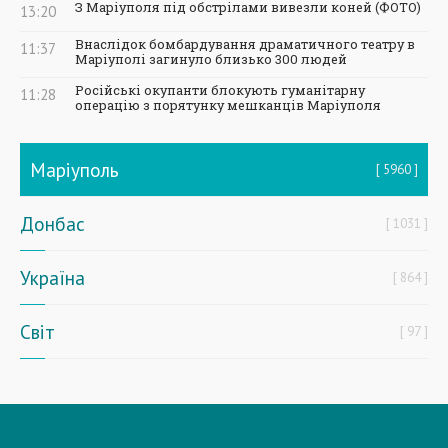
З Маріуполя під обстрілами вивезли коней (ФОТО)
13:20
Внаслідок бомбардування драматичного театру в
11:37
Маріуполі загинуло близько 300 людей
Російські окупанти блокують гуманітарну
11:28
операцію з порятунку мешканців Маріуполя
Маріуполь
5960
Донбас
1031
Україна
864
Світ
97