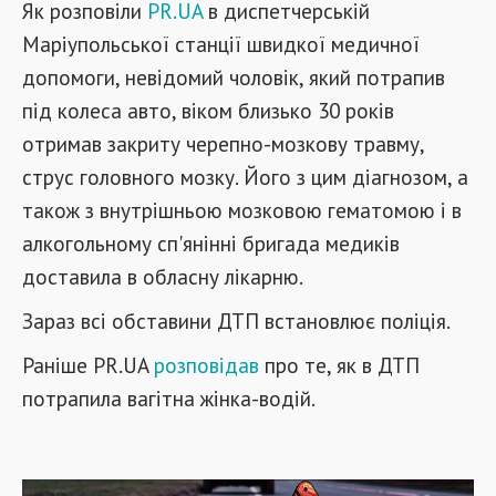
Як розповіли
PR.UA
в диспетчерській
Маріупольської станції швидкої медичної
допомоги, невідомий чоловік, який потрапив
під колеса авто, віком близько 30 років
отримав закриту черепно-мозкову травму,
струс головного мозку. Його з цим діагнозом, а
також з внутрішньою мозковою гематомою і в
алкогольному сп'янінні бригада медиків
доставила в обласну лікарню.
Зараз всі обставини ДТП встановлює поліція.
Раніше PR.UA
розповідав
про те, як в ДТП
потрапила вагітна жінка-водій.