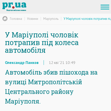
Головна
Новини
Маріуполь
У Маріуполі чоловік потрапив п
У Маріуполі чоловік
потрапив під колеса
автомобіля
Олександр Панков
12
кві
'21
10:49
Автомобіль збив пішохода на
вулиці Митрополітській
Центрального району
Маріуполя.