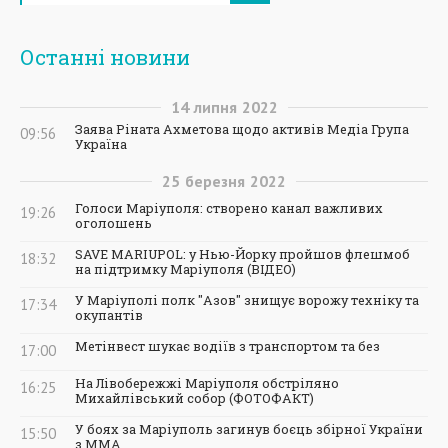
Останні новини
14
липня
2022
Заява Ріната Ахметова щодо активів Медіа Група
09:56
Україна
25
березня
2022
Голоси Маріуполя: створено канал важливих
19:26
оголошень
SAVE MARIUPOL: у Нью-Йорку пройшов флешмоб
18:32
на підтримку Маріуполя (ВІДЕО)
У Маріуполі полк "Азов" знищує ворожу техніку та
17:34
окупантів
Метінвест шукає водіїв з транспортом та без
17:00
На Лівобережжі Маріуполя обстріляно
16:25
Михайлівський собор (ФОТОФАКТ)
У боях за Маріуполь загинув боєць збірної України
15:50
з ММА