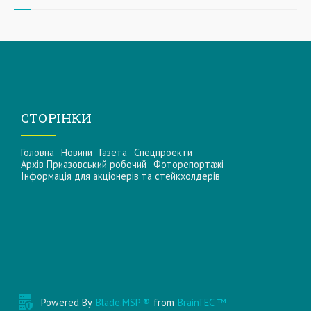
СТОРІНКИ
Головна
Новини
Газета
Спецпроекти
Архів Приазовський робочий
Фоторепортажі
Інформацiя для акцiонерiв та стейкхолдерiв
Powered By
Blade.MSP ®
from
BrainTEC ™