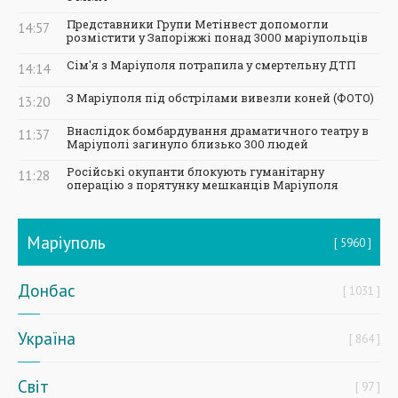
Представники Групи Метінвест допомогли
14:57
розмістити у Запоріжжі понад 3000 маріупольців
Сім'я з Маріуполя потрапила у смертельну ДТП
14:14
З Маріуполя під обстрілами вивезли коней (ФОТО)
13:20
Внаслідок бомбардування драматичного театру в
11:37
Маріуполі загинуло близько 300 людей
Російські окупанти блокують гуманітарну
11:28
операцію з порятунку мешканців Маріуполя
Маріуполь
5960
Донбас
1031
Україна
864
Світ
97