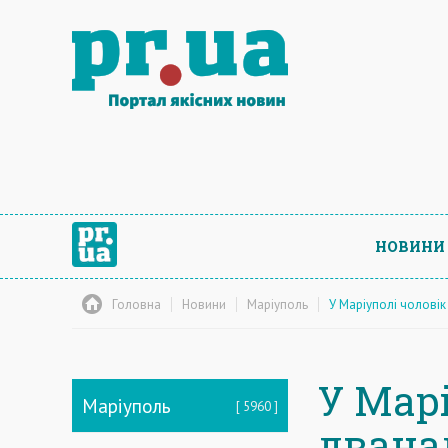
НОВИНИ
Головна
Новини
Маріуполь
У Маріуполі чоловік
У Мар
Маріуполь
5960
двана