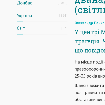
Донбас
1031
(світл
Україна
864
Олександр Панко
Світ
97
У центрі 
трагедія.
що повідо
На місце події
правоохоронних
25-35 років вир
Шансів вижити 
політравми та п
обставини вип