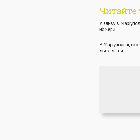
Читайте 
У зливу в Маріупо
номери
У Маріуполі під к
двоє дітей