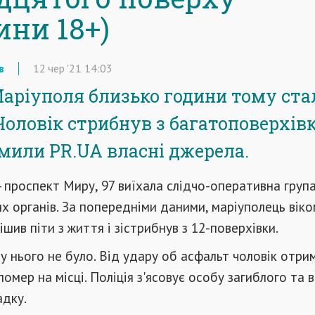
ини 18+)
в
12
чер
'21
14:03
Маріуполя близько години тому ста
 Чоловік стрибнув з багатоповерхівк
мили PR.UA власні джерела.
 - проспект Миру, 97 виїхала слідчо-оперативна груп
 органів. За попередніми даними, маріуполець віко
ішив піти з життя і зістрибнув з 12-поверхівки.
у нього не було. Від удару об асфальт чоловік отри
омер на місці. Поліція з'ясовує особу загиблого та в
адку.