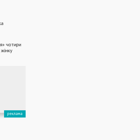
ка
ся» чотири
 жінку