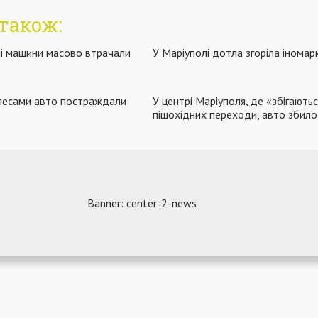
також:
лі машини масово втрачали
У Маріуполі дотла згоріла іномар
олесами авто постраждали
У центрі Маріуполя, де «збігають
пішохідних переходи, авто збило