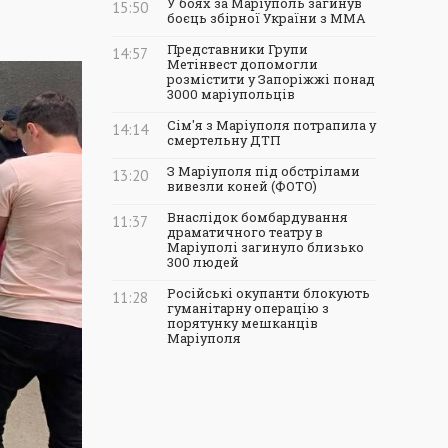
У боях за Маріуполь загинув
15:50
боєць збірної України з ММА
Представники Групи
14:57
Метінвест допомогли
розмістити у Запоріжжі понад
3000 маріупольців
Сім'я з Маріуполя потрапила у
14:14
смертельну ДТП
З Маріуполя під обстрілами
13:20
вивезли коней (ФОТО)
Внаслідок бомбардування
11:37
драматичного театру в
Маріуполі загинуло близько
300 людей
Російські окупанти блокують
11:28
гуманітарну операцію з
порятунку мешканців
Маріуполя