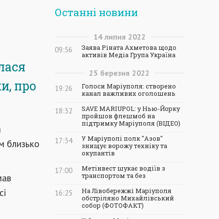
Останні новини
14
липня
2022
Заява Ріната Ахметова щодо
09:56
активів Медіа Група Україна
лася
25
березня
2022
и, про
Голоси Маріуполя: створено
19:26
канал важливих оголошень
SAVE MARIUPOL: у Нью-Йорку
18:32
пройшов флешмоб на
підтримку Маріуполя (ВІДЕО)
а
У Маріуполі полк "Азов"
17:34
м близько
знищує ворожу техніку та
окупантів
Метінвест шукає водіїв з
17:00
мав
транспортом та без
сі
На Лівобережжі Маріуполя
16:25
обстріляно Михайлівський
собор (ФОТОФАКТ)