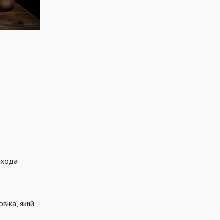
охода
віка, який