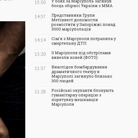
У боях за Маріуполь загинув
15:50
боєць збірної України з ММА
Представники Групи
14:57
Метінвест допомогли
розмістити у Запоріжжі понад
3000 маріупольців
Сім'я з Маріуполя потрапила у
14:14
смертельну ДТП
З Маріуполя під обстрілами
13:20
вивезли коней (ФОТО)
Внаслідок бомбардування
11:37
драматичного театру в
Маріуполі загинуло близько
300 людей
Російські окупанти блокують
11:28
гуманітарну операцію з
порятунку мешканців
Маріуполя