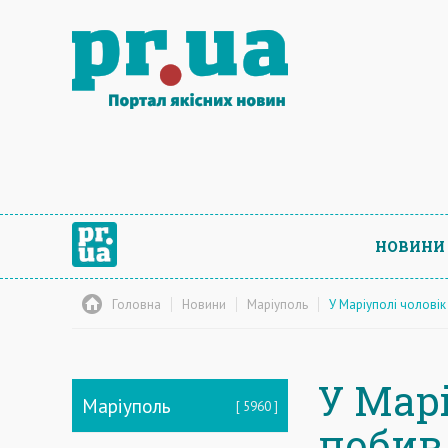
НОВИНИ
Головна
Новини
Маріуполь
У Маріуполі чолові
У Мар
Маріуполь
5960
побив