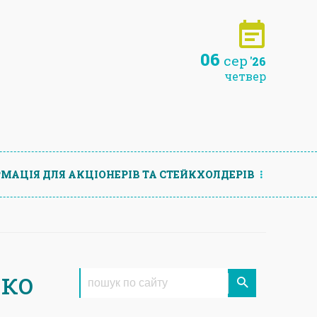
06
сер
'26
четвер
МАЦIЯ ДЛЯ АКЦIОНЕРIВ ТА СТЕЙКХОЛДЕРIВ
око