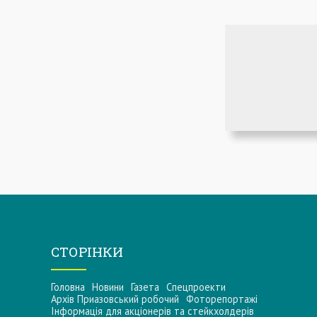
СТОРІНКИ
Головна
Новини
Газета
Спецпроекти
Архів Приазовський робочий
Фоторепортажі
Інформацiя для акцiонерiв та стейкхолдерiв