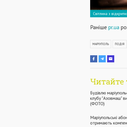
Світлина з відкрит
Раніше
pr.ua
ро
МАРІУПОЛЬ
ПОДІЯ
Читайте 
Будівлю маріуполь
клубу "Азовмаш" в
(ФОТО)
Маріупольські або
отримають компенс