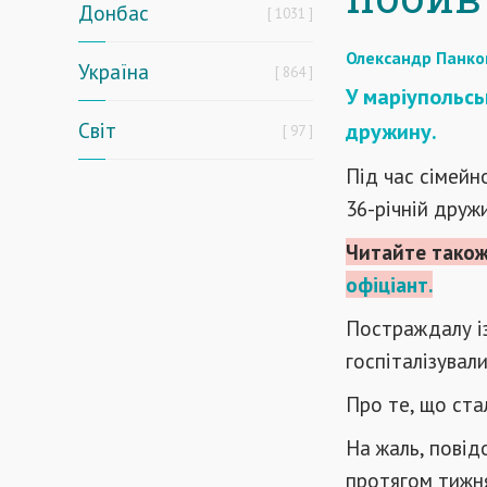
Донбас
1031
Олександр Панко
Україна
864
У маріупольсь
Світ
дружину.
97
Під час сімейн
36-річній друж
Читайте також
офіціант.
Постраждалу і
госпіталізували
Про те, що ста
На жаль, повід
протягом тиж