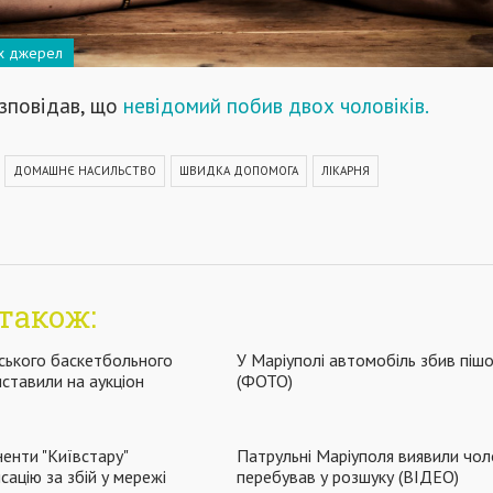
их джерел
зповідав, що
невідомий побив двох чоловіків.
ДОМАШНЄ НАСИЛЬСТВО
ШВИДКА ДОПОМОГА
ЛІКАРНЯ
також:
ського баскетбольного
У Маріуполі автомобіль збив піш
иставили на аукціон
(ФОТО)
ненти "Київстару"
Патрульні Маріуполя виявили чоло
ацію за збій у мережі
перебував у розшуку (ВІДЕО)