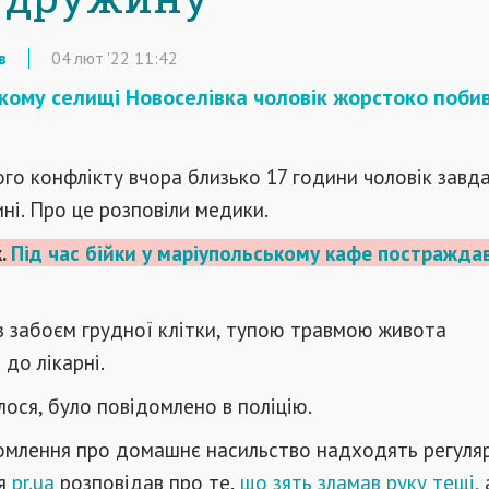
в
04
лют
'22
11:42
кому селищі Новоселівка чоловік жорстоко поби
ого конфлікту вчора близько 17 години чоловік завд
ині. Про це розповіли медики.
.
Під час бійки у маріупольському кафе постражда
з забоєм грудної клітки, тупою травмою живота
 до лікарні.
лося, було повідомлено в поліцію.
омлення про домашнє насильство надходять регуляр
ня
pr.ua
розповідав про те,
що зять зламав руку тещі,