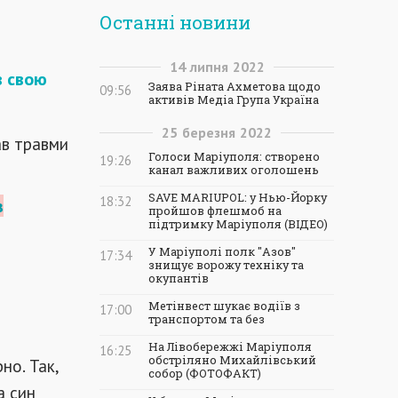
Останні новини
14
липня
2022
в свою
Заява Ріната Ахметова щодо
09:56
активів Медіа Група Україна
25
березня
2022
ав травми
Голоси Маріуполя: створено
19:26
канал важливих оголошень
SAVE MARIUPOL: у Нью-Йорку
18:32
в
пройшов флешмоб на
підтримку Маріуполя (ВІДЕО)
У Маріуполі полк "Азов"
17:34
знищує ворожу техніку та
окупантів
Метінвест шукає водіїв з
17:00
транспортом та без
На Лівобережжі Маріуполя
16:25
обстріляно Михайлівський
но. Так,
собор (ФОТОФАКТ)
а син