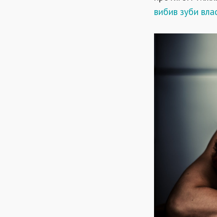
вибив зуби вла