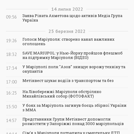
14
липня
2022
Заява Ріната Ахметова щодо активів Медіа Група
09:56
Україна
25
березня
2022
Голоси Маріуполя: створено канал важливих
19:26
оголошень
SAVE MARIUPOL: у Нью-Йорку пройшов флешмоб
18:32
на підтримку Маріуполя (ВІДЕО)
У Маріуполі полк "Азов" знищує ворожу техніку та
17:34
окупантів
Метінвест шукає водіїв з транспортом та без
17:00
На Лівобережжі Маріуполя обстріляно
16:25
Михайлівський собор (ФОТОФАКТ)
У боях за Маріуполь загинув боєць збірної України
15:50
з ММА
Представники Групи Метінвест допомогли
14:57
розмістити у Запоріжжі понад 3000 маріупольців
Сім'я з Маріуполя потрапила у смертельну ДТП