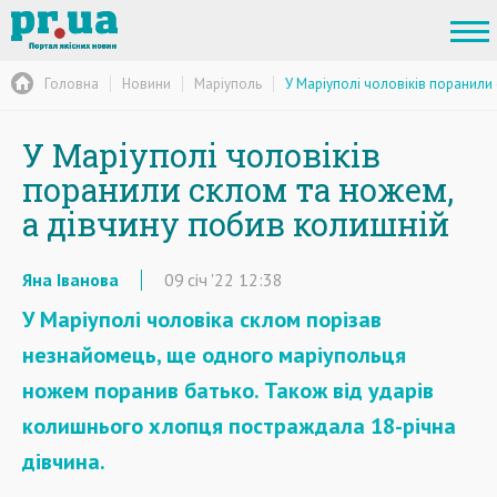
Головна
Новини
Маріуполь
У Маріуполі чоловіків поранили
У Маріуполі чоловіків
поранили склом та ножем,
а дівчину побив колишній
Яна Іванова
09
січ
'22
12:38
У Маріуполі чоловіка склом порізав
незнайомець, ще одного маріупольця
ножем поранив батько.
Т
акож від ударів
колишнього хлопця постраждала 18-річна
дівчина.