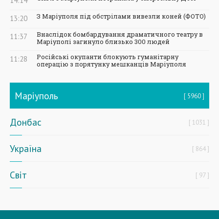
14:14
З Маріуполя під обстрілами вивезли коней (ФОТО)
13:20
Внаслідок бомбардування драматичного театру в
11:37
Маріуполі загинуло близько 300 людей
Російські окупанти блокують гуманітарну
11:28
операцію з порятунку мешканців Маріуполя
Маріуполь
5960
Донбас
1031
Україна
864
Світ
97