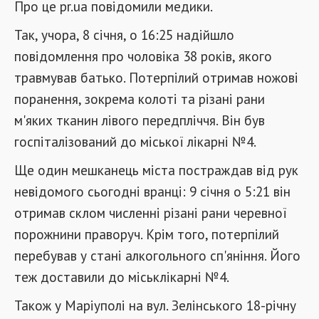
Про це pr.ua повідомили медики.
Так, учора, 8 січня, о 16:25 надійшло
повідомлення про чоловіка 38 років, якого
травмував батько. Потерпілий отримав ножові
поранення, зокрема колоті та різані рани
м'яких тканин лівого передпліччя. Він був
госпіталізований до міської лікарні №4.
Ще один мешканець міста постраждав від рук
невідомого сьогодні вранці: 9 січня о 5:21 він
отримав склом численні різані рани черевної
порожнини праворуч. Крім того, потерпілий
перебував у стані алкогольного сп'яніння. Його
теж доставили до міськлікарні №4.
Також у Маріуполі на вул. Зелінського 18-річну