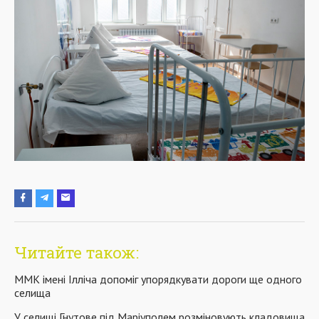
Читайте також:
ММК імені Ілліча допоміг упорядкувати дороги ще одного
селища
У селищі Гнутове під Маріуполем розміновують кладовища