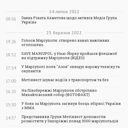
14
липня
2022
Заява Ріната Ахметова щодо активів Медіа Група
09:56
Україна
25
березня
2022
Голоси Маріуполя: створено канал важливих
19:26
оголошень
SAVE MARIUPOL: у Нью-Йорку пройшов флешмоб
18:32
на підтримку Маріуполя (ВІДЕО)
У Маріуполі полк "Азов" знищує ворожу техніку та
17:34
окупантів
Метінвест шукає водіїв з транспортом та без
17:00
На Лівобережжі Маріуполя обстріляно
16:25
Михайлівський собор (ФОТОФАКТ)
У боях за Маріуполь загинув боєць збірної України
15:50
з ММА
Представники Групи Метінвест допомогли
14:57
розмістити у Запоріжжі понад 3000 маріупольців