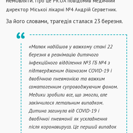
немовляти.
Про це PR.UA повідомив медичний
директор Міської лікарні №4 Андрій Серветник.
За його словами, трагедія сталася 23 березня.
«Малюк надійшов у важкому стані 22
березня в реанімацію дитячого
інфекційного відділення №3 ГБ №4 з
підтвердженим діагнозом COVID-19 і
двобічною пневмонією та важким
соматогенним супроводжуючим фоном.
Медики зробили все, що змогли, але
закінчилося летальним випадком.
Дитина загинула від COVID-19 і
двобічної пневмонії як ускладнення
після коронавируса. Це перший випадок