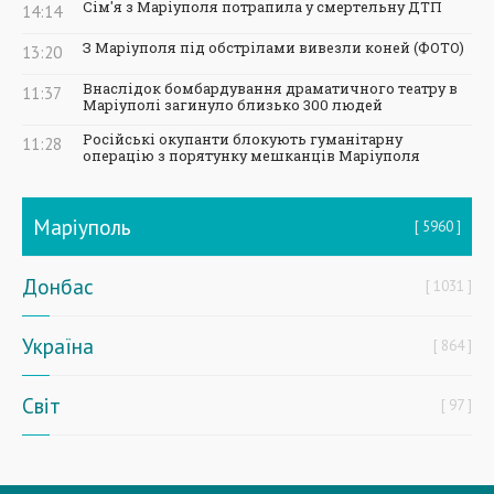
Сім'я з Маріуполя потрапила у смертельну ДТП
14:14
З Маріуполя під обстрілами вивезли коней (ФОТО)
13:20
Внаслідок бомбардування драматичного театру в
11:37
Маріуполі загинуло близько 300 людей
Російські окупанти блокують гуманітарну
11:28
операцію з порятунку мешканців Маріуполя
Маріуполь
5960
Донбас
1031
Україна
864
Світ
97