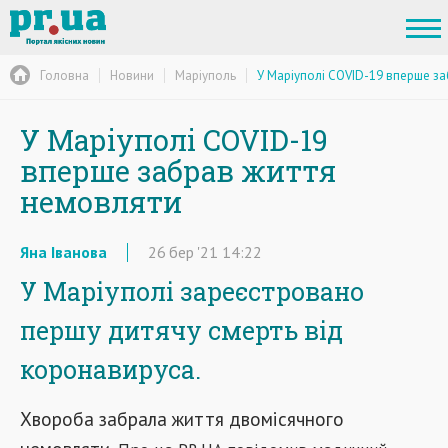
Головна
Новини
Маріуполь
У Маріуполі COVID-19 вперше з
У Маріуполі COVID-19
вперше забрав життя
немовляти
Яна Іванова
26
бер
'21
14:22
У Маріуполі зареєстровано
першу дитячу смерть від
коронавируса.
Хвороба забрала життя двомісячного