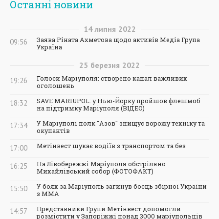
Останні новини
14
липня
2022
Заява Ріната Ахметова щодо активів Медіа Група
09:56
Україна
25
березня
2022
Голоси Маріуполя: створено канал важливих
19:26
оголошень
SAVE MARIUPOL: у Нью-Йорку пройшов флешмоб
18:32
на підтримку Маріуполя (ВІДЕО)
У Маріуполі полк "Азов" знищує ворожу техніку та
17:34
окупантів
Метінвест шукає водіїв з транспортом та без
17:00
На Лівобережжі Маріуполя обстріляно
16:25
Михайлівський собор (ФОТОФАКТ)
У боях за Маріуполь загинув боєць збірної України
15:50
з ММА
Представники Групи Метінвест допомогли
14:57
розмістити у Запоріжжі понад 3000 маріупольців