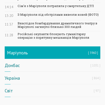
Сім'я з Маріуполя потрапила у смертельну ДТП
14:14
З Маріуполя під обстрілами вивезли коней (ФОТО)
13:20
Внаслідок бомбардування драматичного театру в
11:37
Маріуполі загинуло близько 300 людей
Російські окупанти блокують гуманітарну
11:28
операцію з порятунку мешканців Маріуполя
Маріуполь
5960
Донбас
1031
Україна
864
Світ
97