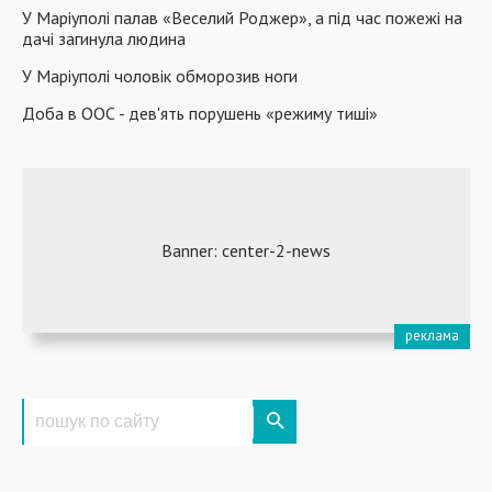
У Маріуполі палав «Веселий Роджер», а під час пожежі на
дачі загинула людина
У Маріуполі чоловік обморозив ноги
Доба в ООС - дев'ять порушень «режиму тиші»