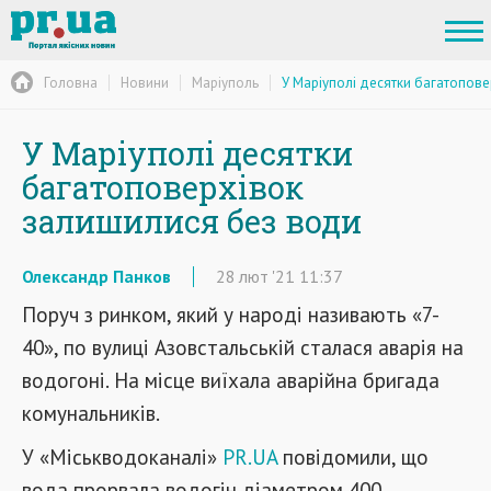
Головна
Новини
Маріуполь
У Маріуполі десятки багатопов
У Маріуполі десятки
багатоповерхівок
залишилися без води
Олександр Панков
28
лют
'21
11:37
Поруч з ринком, який у народі називають «7-
40», по вулиці Азовстальській сталася аварія на
водогоні. На місце виїхала аварійна бригада
комунальників.
У «Міськводоканалі»
PR.UA
повідомили, що
вода прорвала водогін діаметром 400