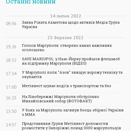
Останні новини
14
липня
2022
Заява Ріната Ахметова щодо активів Медіа Група
09:56
Україна
25
березня
2022
Голоси Маріуполя: створено канал важливих
19:26
оголошень
SAVE MARIUPOL: у Нью-Йорку пройшов флешмоб
18:32
на підтримку Маріуполя (ВІДЕО)
У Маріуполі полк "Азов" знищує ворожу техніку та
17:34
окупантів
Метінвест шукає водіїв з транспортом та без
17:00
На Лівобережжі Маріуполя обстріляно
16:25
Михайлівський собор (ФОТОФАКТ)
У боях за Маріуполь загинув боєць збірної України
15:50
з ММА
Представники Групи Метінвест допомогли
14:57
розмістити у Запоріжжі понад 3000 маріупольців