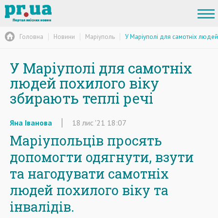
Головна
Новини
Маріуполь
У Маріуполі для самотніх людей 
У Маріуполі для самотніх
людей похилого віку
збирають теплі речі
Яна Іванова
18
лис
'21
18:07
Маріупольців просять
допомогти одягнути, взути
та нагодувати самотніх
людей похилого віку та
інвалідів.