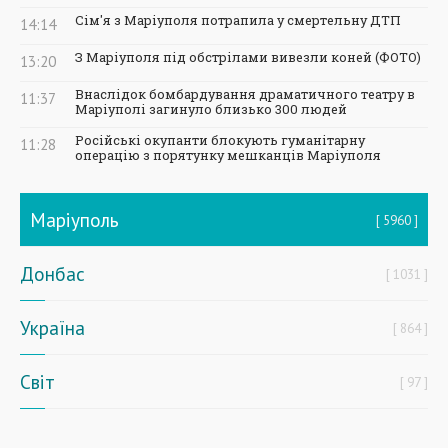
Сім'я з Маріуполя потрапила у смертельну ДТП
14:14
З Маріуполя під обстрілами вивезли коней (ФОТО)
13:20
Внаслідок бомбардування драматичного театру в
11:37
Маріуполі загинуло близько 300 людей
Російські окупанти блокують гуманітарну
11:28
операцію з порятунку мешканців Маріуполя
Маріуполь
5960
Донбас
1031
Україна
864
Світ
97