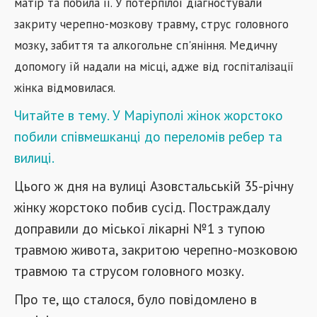
матір та побила її. У потерпілої діагностували
закриту черепно-мозкову травму, струс головного
мозку, забиття та алкогольне сп'яніння. Медичну
допомогу їй надали на місці, адже від госпіталізації
жінка відмовилася.
Читайте в тему. У Маріуполі жінок жорстоко
побили співмешканці до переломів ребер та
вилиці.
Цього ж дня на вулиці Азовстальській 35-річну
жінку жорстоко побив сусід. Постраждалу
доправили до міської лікарні №1 з тупою
травмою живота, закритою черепно-мозковою
травмою та струсом головного мозку.
Про те, що сталося, було повідомлено в