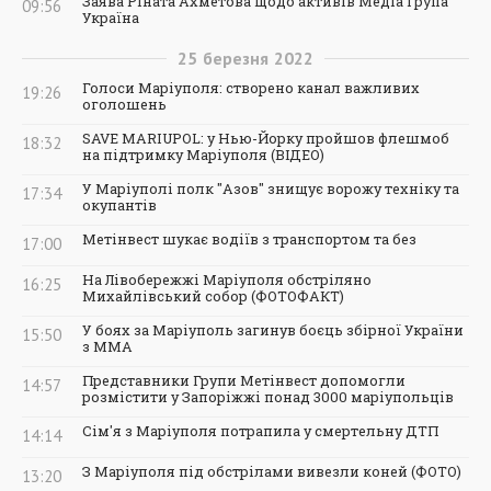
Заява Ріната Ахметова щодо активів Медіа Група
09:56
Україна
25
березня
2022
Голоси Маріуполя: створено канал важливих
19:26
оголошень
SAVE MARIUPOL: у Нью-Йорку пройшов флешмоб
18:32
на підтримку Маріуполя (ВІДЕО)
У Маріуполі полк "Азов" знищує ворожу техніку та
17:34
окупантів
Метінвест шукає водіїв з транспортом та без
17:00
На Лівобережжі Маріуполя обстріляно
16:25
Михайлівський собор (ФОТОФАКТ)
У боях за Маріуполь загинув боєць збірної України
15:50
з ММА
Представники Групи Метінвест допомогли
14:57
розмістити у Запоріжжі понад 3000 маріупольців
Сім'я з Маріуполя потрапила у смертельну ДТП
14:14
З Маріуполя під обстрілами вивезли коней (ФОТО)
13:20