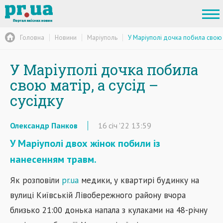
Головна
Новини
Маріуполь
У Маріуполі дочка побила свою м
У Маріуполі дочка побила
свою матір, а сусід –
сусідку
Олександр Панков
16
січ
'22
13:59
У Маріуполі двох жінок побили із
нанесенням травм.
Як розповіли
pr.ua
медики, у квартирі будинку на
вулиці Київській Лівобережного району вчора
близько 21:00 донька напала з кулаками на 48-річну