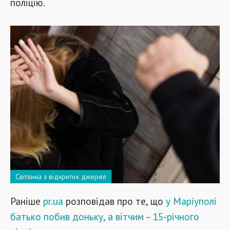
поліцію.
Світлина з відкритих джерел
Раніше
pr.ua
розповідав про те, що
у Маріуполі
батько побив доньку, а вітчим – 15-річного