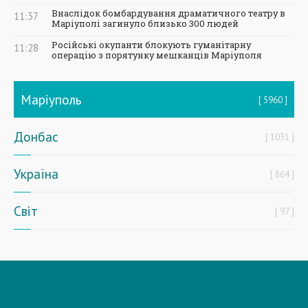
Внаслідок бомбардування драматичного театру в
11:37
Маріуполі загинуло близько 300 людей
Російські окупанти блокують гуманітарну
11:28
операцію з порятунку мешканців Маріуполя
Маріуполь
5960
Донбас
1031
Україна
864
Світ
97