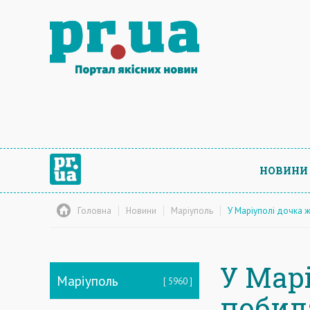
НОВИНИ
Головна
Новини
Маріуполь
У Маріуполі дочка 
У Мар
Маріуполь
5960
побил