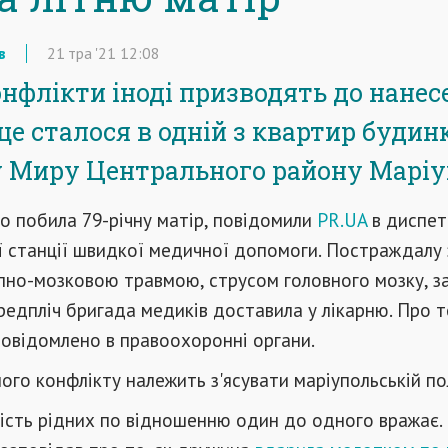
в
21
тра
'21
12:08
онфлікти іноді призводять до нанес
це сталося в одній з квартир будин
 Миру Центрального району Маріу
о побила 79-річну матір, повідомили
PR.UA
в диспет
 станції швидкої медичної допомоги. Постраждалу 
пно-мозковою травмою, струсом головного мозку, з
ередпліч бригада медиків доставила у лікарню. Про т
повідомлено в правоохоронні органи.
ого конфлікту належить з'ясувати маріупольській пол
сть рідних по відношенню один до одного вражає. 