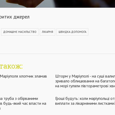
критих джерел
ДОМАШНЄ НАСИЛЬСТВО
ЛІКАРНЯ
ШВИДКА ДОПОМОГА
також:
 Маріуполя хлопчик зламав
Шторм у Маріуполі - на суші вали
зривало облицювання на багатопо
на морі гуляли півтораметрові хви
на труба з обірваними
Гроші будуть: коли маріупольці 
в будь-який час впасти на
виплати за лікарняними листками
я