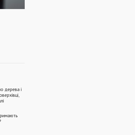
ло дерева і
верхівці,
лі
отримають
?