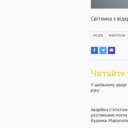
Світлина з від
ПОДІЯ
МАРІУПОЛЬ
Читайте 
У шкільному дворі
руку
Аварійна п`ятитон
розтяжками могла 
будинки Маріупол