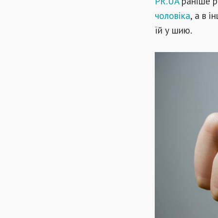
PR.UA
раніше р
чоловіка
, а в 
їй у шию.