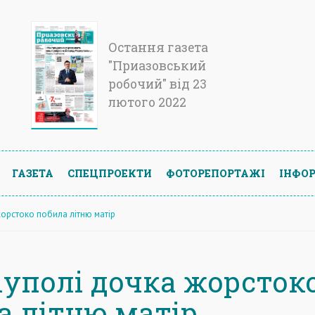
Остання газета
"Приазовський
робочий" від 23
лютого 2022
ГАЗЕТА
СПЕЦПРОЕКТИ
ФОТОРЕПОРТАЖІ
ІНФОР
жорстоко побила літню матір
іуполі дочка жорсток
а літню матір