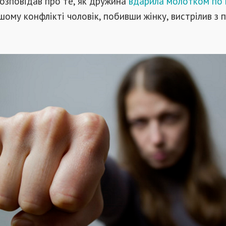
озповідав про те, як дружина
вдарила молотком по 
іншому конфлікті чоловік, побивши жінку, вистрілив з 