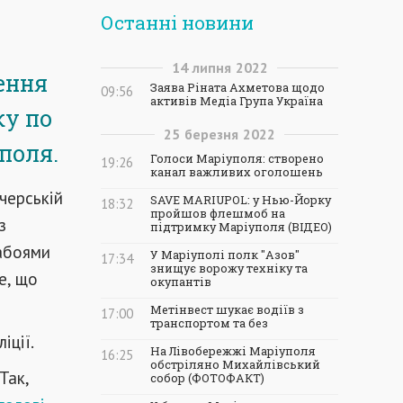
Останні новини
14
липня
2022
ення
Заява Ріната Ахметова щодо
09:56
активів Медіа Група Україна
ку по
25
березня
2022
поля.
Голоси Маріуполя: створено
19:26
канал важливих оголошень
черській
SAVE MARIUPOL: у Нью-Йорку
18:32
пройшов флешмоб на
з
підтримку Маріуполя (ВІДЕО)
абоями
У Маріуполі полк "Азов"
17:34
знищує ворожу техніку та
е, що
окупантів
Метінвест шукає водіїв з
17:00
транспортом та без
іції.
На Лівобережжі Маріуполя
16:25
обстріляно Михайлівський
Так,
собор (ФОТОФАКТ)