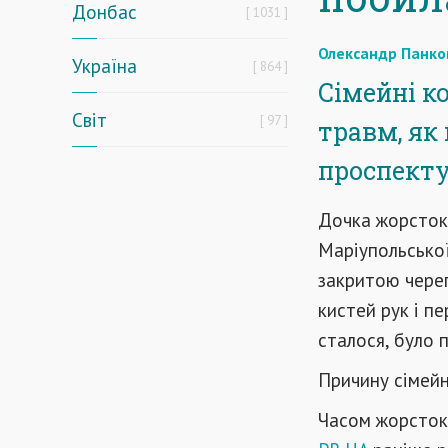
Донбас
1031
Олександр Панко
Україна
864
Сімейні к
Світ
97
травм, як 
проспекту
Дочка жорсток
Маріупольської
закритою чере
кистей рук і п
сталося, було 
Причину сімейн
Часом жорстокі