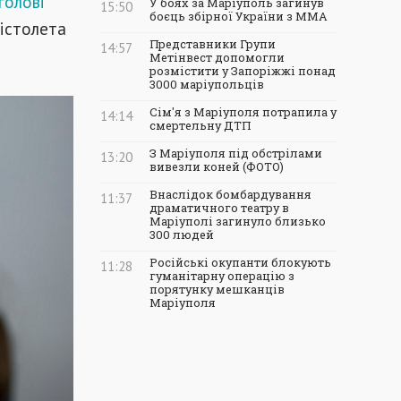
голові
У боях за Маріуполь загинув
15:50
боєць збірної України з ММА
пістолета
Представники Групи
14:57
Метінвест допомогли
розмістити у Запоріжжі понад
3000 маріупольців
Сім'я з Маріуполя потрапила у
14:14
смертельну ДТП
З Маріуполя під обстрілами
13:20
вивезли коней (ФОТО)
Внаслідок бомбардування
11:37
драматичного театру в
Маріуполі загинуло близько
300 людей
Російські окупанти блокують
11:28
гуманітарну операцію з
порятунку мешканців
Маріуполя