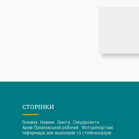
СТОРІНКИ
Головна
Новини
Газета
Спецпроекти
Архів Приазовський робочий
Фоторепортажі
Інформацiя для акцiонерiв та стейкхолдерiв