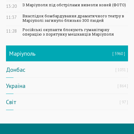
З Маріуполя під обстрілами вивезли коней (ФОТО)
13:20
Внаслідок бомбардування драматичного театру в
11:37
Маріуполі загинуло близько 300 людей
Російські окупанти блокують гуманітарну
11:28
операцію з порятунку мешканців Маріуполя
Маріуполь
5960
Донбас
1031
Україна
864
Світ
97