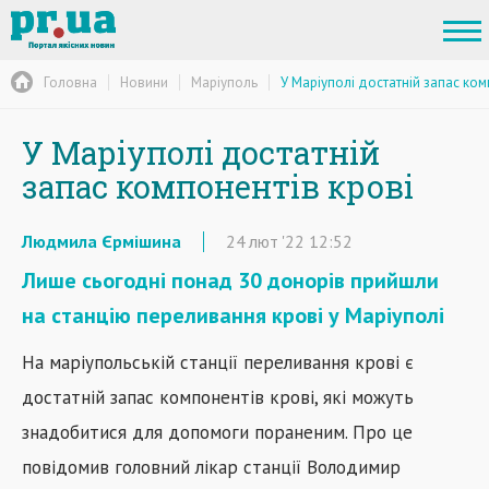
Головна
Новини
Маріуполь
У Маріуполі достатній запас ком
У Маріуполі достатній
запас компонентів крові
Людмила Єрмішина
24
лют
'22
12:52
Лише сьогодні понад 30 донорів прийшли
на станцію переливання крові у Маріуполі
На маріупольській станції переливання крові є
достатній запас компонентів крові, які можуть
знадобитися для допомоги пораненим. Про це
повідомив головний лікар станції Володимир