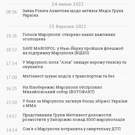
14
липня
2022
Заява Ріната Ахметова щодо активів Медіа Група
09:56
Україна
25
березня
2022
Голоси Маріуполя: створено канал важливих
19:26
оголошень
SAVE MARIUPOL: у Нью-Йорку пройшов флешмоб
18:32
на підтримку Маріуполя (ВІДЕО)
У Маріуполі полк "Азов" знищує ворожу техніку та
17:34
окупантів
Метінвест шукає водіїв з транспортом та без
17:00
На Лівобережжі Маріуполя обстріляно
16:25
Михайлівський собор (ФОТОФАКТ)
У боях за Маріуполь загинув боєць збірної України
15:50
з ММА
Представники Групи Метінвест допомогли
14:57
розмістити у Запоріжжі понад 3000 маріупольців
Сім'я з Маріуполя потрапила у смертельну ДТП
14:14