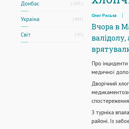
Донбас
1031
Олег Рисьєв
Україна
864
Вчора в М
Світ
97
валідолу, 
врятували
Про інциденти 
медичної допо
Дворічний хлоп
медикаментозне
спостереження
З турніка впал
районі. Із заб