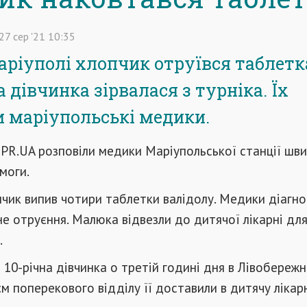
27
сер
'21
10:35
аріуполі хлопчик отруївся таблет
а дівчинка зірвалася з турніка. Їх
 маріупольські медики.
PR.UA розповіли медики Маріупольської станції шв
моги.
чик випив чотири таблетки валідолу. Медики діагн
 отруєння. Малюка відвезли до дитячої лікарні дл
.
а 10-річна дівчинка о третій годині дня в Лівобереж
оєм поперекового відділу її доставили в дитячу лікар