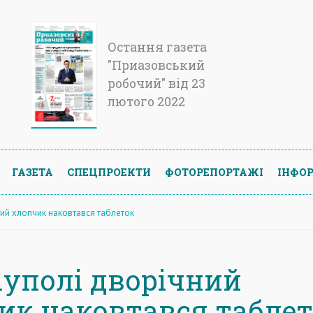
Остання газета
"Приазовський
робочий" від 23
лютого 2022
ГАЗЕТА
СПЕЦПРОЕКТИ
ФОТОРЕПОРТАЖІ
ІНФОР
ний хлопчик наковтався таблеток
іуполі дворічний
ик наковтався табле