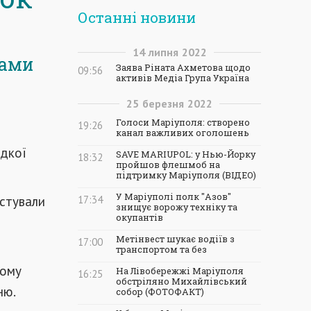
Останні новини
14
липня
2022
ками
Заява Ріната Ахметова щодо
09:56
активів Медіа Група Україна
25
березня
2022
Голоси Маріуполя: створено
19:26
канал важливих оголошень
идкої
SAVE MARIUPOL: у Нью-Йорку
18:32
пройшов флешмоб на
підтримку Маріуполя (ВІДЕО)
У Маріуполі полк "Азов"
остували
17:34
знищує ворожу техніку та
окупантів
я
Метінвест шукає водіїв з
17:00
транспортом та без
ному
На Лівобережжі Маріуполя
16:25
обстріляно Михайлівський
ню.
собор (ФОТОФАКТ)