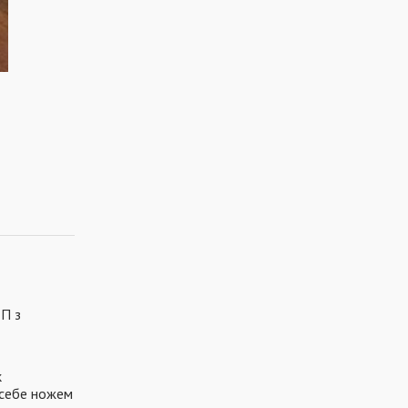
ТП з
к
 себе ножем