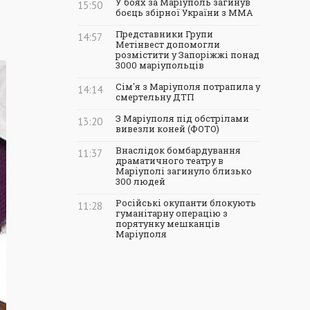
У боях за Маріуполь загинув
15:50
боєць збірної України з ММА
Представники Групи
14:57
Метінвест допомогли
розмістити у Запоріжжі понад
3000 маріупольців
Сім'я з Маріуполя потрапила у
14:14
смертельну ДТП
З Маріуполя під обстрілами
13:20
вивезли коней (ФОТО)
Внаслідок бомбардування
11:37
драматичного театру в
Маріуполі загинуло близько
300 людей
Російські окупанти блокують
11:28
гуманітарну операцію з
порятунку мешканців
Маріуполя