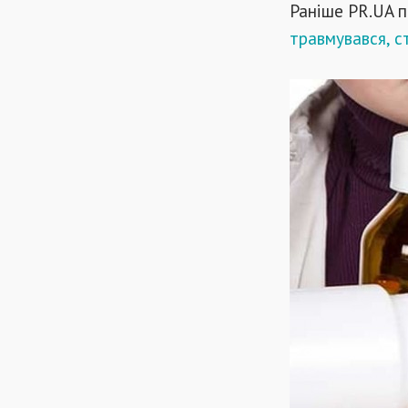
Раніше PR.UA п
травмувався, с