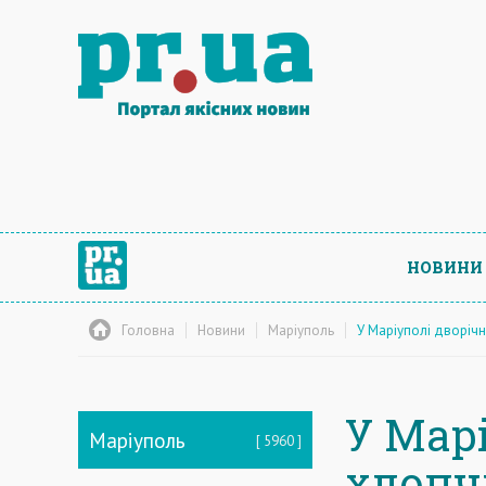
НОВИНИ
Головна
Новини
Маріуполь
У Маріуполі дворіч
У Мар
Маріуполь
5960
хлопч