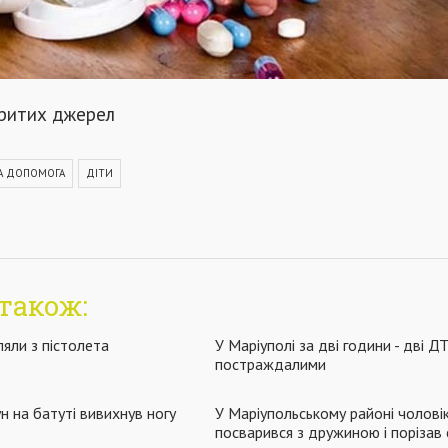
критих джерел
А ДОПОМОГА
ДІТИ
також:
ляли з пістолета
У Маріуполі за дві години - дві Д
постраждалими
н на батуті вивихнув ногу
У Маріупольському районі чолові
посварився з дружиною і порізав