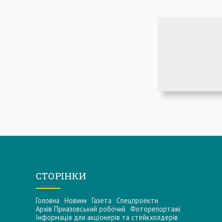
СТОРІНКИ
Головна
Новини
Газета
Спецпроекти
Архів Приазовський робочий
Фоторепортажі
Інформацiя для акцiонерiв та стейкхолдерiв