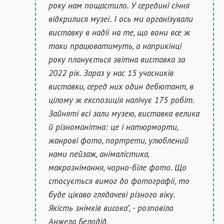
року нам пощастило. У середині січня
відкрилися музеї. І ось ми організували
виставку в надії на те, що вони все ж
таки працюватимуть, а наприкінці
року планується звітна виставка за
2022 рік. Зараз у нас 15 учасників
виставки, серед них один дебютант, в
цілому ж експозиція налічує 175 робіт.
Зайняті всі зали музею, виставка велика
й різноманітна: це і натюрморти,
жанрові фото, портрети, улюблений
нами пейзаж, анімалістика,
макрознімання, чорно-біле фото. Що
стосується вимог до фотографії, то
буде цікаво глядачеві різного віку.
Якість знімків висока", - розповіла
Анжела Белодід.