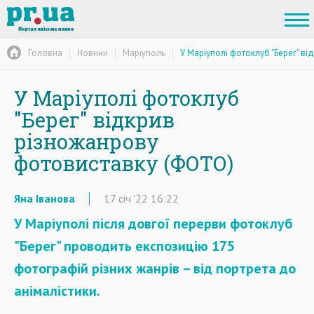
Головна
Новини
Маріуполь
У Маріуполі фотоклуб "Берег" в
У Маріуполі фотоклуб
"Берег" відкрив
різножанрову
фотовиставку (ФОТО)
Яна Іванова
17
січ
'22
16:22
У Маріуполі після довгої перерви фотоклуб
"Берег" проводить експозицію 175
фотографій різних жанрів – від портрета до
анімалістики.