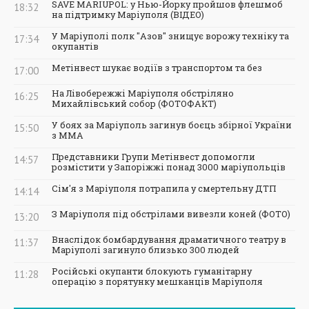
SAVE MARIUPOL: у Нью-Йорку пройшов флешмоб
18:32
на підтримку Маріуполя (ВІДЕО)
У Маріуполі полк "Азов" знищує ворожу техніку та
17:34
окупантів
Метінвест шукає водіїв з транспортом та без
17:00
На Лівобережжі Маріуполя обстріляно
16:25
Михайлівський собор (ФОТОФАКТ)
У боях за Маріуполь загинув боєць збірної України
15:50
з ММА
Представники Групи Метінвест допомогли
14:57
розмістити у Запоріжжі понад 3000 маріупольців
Сім'я з Маріуполя потрапила у смертельну ДТП
14:14
З Маріуполя під обстрілами вивезли коней (ФОТО)
13:20
Внаслідок бомбардування драматичного театру в
11:37
Маріуполі загинуло близько 300 людей
Російські окупанти блокують гуманітарну
11:28
операцію з порятунку мешканців Маріуполя