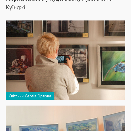
Куїнджі.
Світлини Сергія Орлова