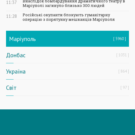
Внаслідок бомбардування драматичного театру в
11:37
Маріуполі загинуло близько 300 людей
Російські окупанти блокують гуманітарну
11:28
операцію з порятунку мешканців Маріуполя
Маріуполь
5960
Донбас
1031
Україна
864
Світ
97