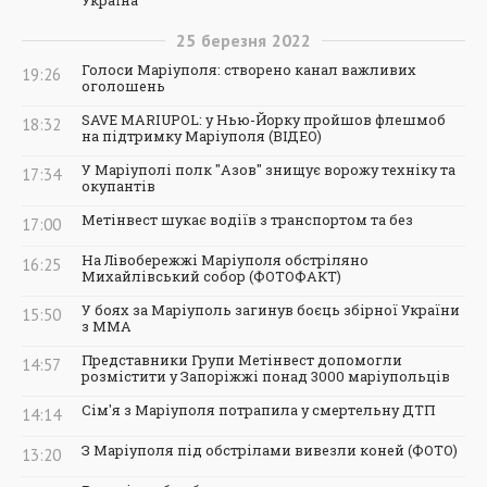
25
березня
2022
Голоси Маріуполя: створено канал важливих
19:26
оголошень
SAVE MARIUPOL: у Нью-Йорку пройшов флешмоб
18:32
на підтримку Маріуполя (ВІДЕО)
У Маріуполі полк "Азов" знищує ворожу техніку та
17:34
окупантів
Метінвест шукає водіїв з транспортом та без
17:00
На Лівобережжі Маріуполя обстріляно
16:25
Михайлівський собор (ФОТОФАКТ)
У боях за Маріуполь загинув боєць збірної України
15:50
з ММА
Представники Групи Метінвест допомогли
14:57
розмістити у Запоріжжі понад 3000 маріупольців
Сім'я з Маріуполя потрапила у смертельну ДТП
14:14
З Маріуполя під обстрілами вивезли коней (ФОТО)
13:20