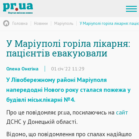
Головна
Новини
Маріуполь
У Маріуполі горіла лікарня: паці
У Маріуполі горіла лікарня:
пацієнтів евакуювали
Олена Онєгіна
01
січ
'22
11:29
У Лівобережному районі Маріуполя
напередодні Нового року сталася пожежа у
будівлі міськлікарні №4.
Про це повідомляє pr.ua, посилаючись на
сайт
ДСНС у Донецькій області.
Відомо, що повідомлення про спалах надійшло