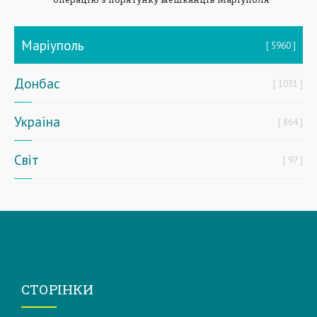
Маріуполь
5960
Донбас
1031
Україна
864
Світ
97
СТОРІНКИ