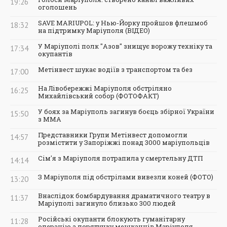
19:26
оголошень
SAVE MARIUPOL: у Нью-Йорку пройшов флешмоб
18:32
на підтримку Маріуполя (ВІДЕО)
У Маріуполі полк "Азов" знищує ворожу техніку та
17:34
окупантів
Метінвест шукає водіїв з транспортом та без
17:00
На Лівобережжі Маріуполя обстріляно
16:25
Михайлівський собор (ФОТОФАКТ)
У боях за Маріуполь загинув боєць збірної України
15:50
з ММА
Представники Групи Метінвест допомогли
14:57
розмістити у Запоріжжі понад 3000 маріупольців
Сім'я з Маріуполя потрапила у смертельну ДТП
14:14
З Маріуполя під обстрілами вивезли коней (ФОТО)
13:20
Внаслідок бомбардування драматичного театру в
11:37
Маріуполі загинуло близько 300 людей
Російські окупанти блокують гуманітарну
11:28
операцію з порятунку мешканців Маріуполя