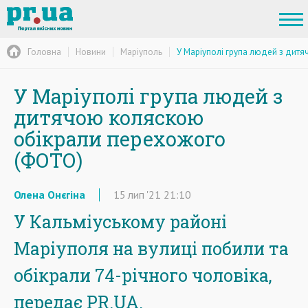
Головна
Новини
Маріуполь
У Маріуполі група людей з дит
У Маріуполі група людей з
дитячою коляскою
обікрали перехожого
(ФОТО)
Олена Онєгіна
15
лип
'21
21:10
У Кальміуському районі
Маріуполя на вулиці побили та
обікрали 74-річного чоловіка,
передає PR.UA.