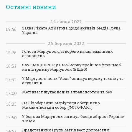
Останні новини
14
липня
2022
Заява Ріната Ахметова щодо активів Медіа Група
09:56
Україна
25
березня
2022
Голоси Маріуполя: створено канал важливих
19:26
оголошень
SAVE MARIUPOL: у Нью-Йорку пройшов флешмоб
18:32
на підтримку Маріуполя (ВІДЕО)
У Маріуполі полк "Азов" знищує ворожу техніку та
17:34
окупантів
Метінвест шукає водіїв з транспортом та без
17:00
На Лівобережжі Маріуполя обстріляно
16:25
Михайлівський собор (ФОТОФАКТ)
У боях за Маріуполь загинув боєць збірної України
15:50
з ММА
Представники Групи Метінвест допомогли
14:57