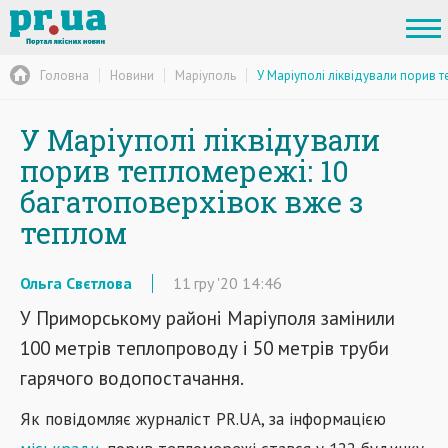
Головна
Новини
Маріуполь
У Маріуполі ліквідували порив 
У Маріуполі ліквідували
порив тепломережі: 10
багатоповерхівок вже з
теплом
Ольга Свєтлова
11
гру
'20
14:46
У Приморському районі Маріуполя замінили
100 метрів теплопроводу і 50 метрів труби
гарячого водопостачання.
Як повідомляє журналіст PR.UA, за інформацією