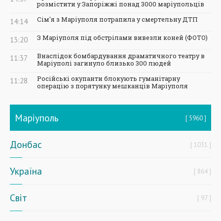
розмістити у Запоріжжі понад 3000 маріупольців
Сім'я з Маріуполя потрапила у смертельну ДТП
14:14
З Маріуполя під обстрілами вивезли коней (ФОТО)
13:20
Внаслідок бомбардування драматичного театру в
11:37
Маріуполі загинуло близько 300 людей
Російські окупанти блокують гуманітарну
11:28
операцію з порятунку мешканців Маріуполя
Маріуполь
5960
Донбас
1031
Україна
864
Світ
97