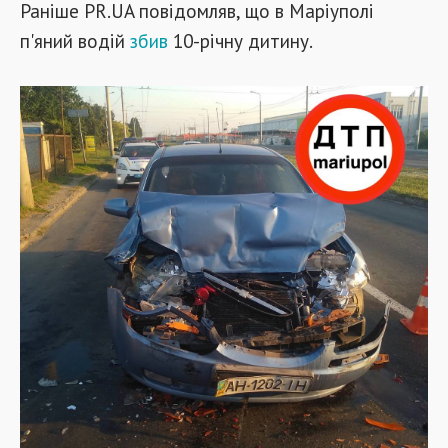
Раніше PR.UA повідомляв, що в Маріуполі
п'яний водій
збив
10-річну дитину.