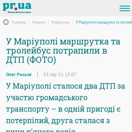
Головна
Новини
Маріуполь
У Маріуполі маршрутка та троле
У Маріуполі маршрутка та
тролейбус потрапили в
ДТП (ФОТО)
Олег Рисьєв
01
сер
'21
13:07
У Маріуполі сталося два ДТП за
участю громадського
транспорту – в одній пригоді є
потерпілий, друга сталася з
вини п'яного водія.