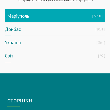
операцію з порятунку мешканців Маріуполя
Маріуполь
5960
Донбас
1031
Україна
864
Світ
97
СТОРІНКИ