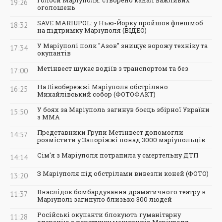
Голоси Маріуполя: створено канал важливих
19:26
оголошень
SAVE MARIUPOL: у Нью-Йорку пройшов флешмоб
18:32
на підтримку Маріуполя (ВІДЕО)
У Маріуполі полк "Азов" знищує ворожу техніку та
17:34
окупантів
Метінвест шукає водіїв з транспортом та без
17:00
На Лівобережжі Маріуполя обстріляно
16:25
Михайлівський собор (ФОТОФАКТ)
У боях за Маріуполь загинув боєць збірної України
15:50
з ММА
Представники Групи Метінвест допомогли
14:57
розмістити у Запоріжжі понад 3000 маріупольців
Сім'я з Маріуполя потрапила у смертельну ДТП
14:14
З Маріуполя під обстрілами вивезли коней (ФОТО)
13:20
Внаслідок бомбардування драматичного театру в
11:37
Маріуполі загинуло близько 300 людей
Російські окупанти блокують гуманітарну
11:28