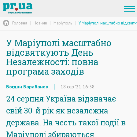
Головна
Новини
Маріуполь
У Маріуполі масштабно відсвятк
У Маріуполі масштабно
відсвяткують День
Незалежності: повна
програма заходів
Богдан Барабанов
18
сер
'21
16:38
24 серпня Україна відзначає
свій 30-й рік як незалежна
держава. На честь такої події в
Маріуполі збираються