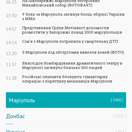
На Лівобережжі Маріуполя обстріляно
16:25
Михайлівський собор (ФОТОФАКТ)
У боях за Маріуполь загинув боєць збірної України
15:50
з ММА
Представники Групи Метінвест допомогли
14:57
розмістити у Запоріжжі понад 3000 маріупольців
Сім'я з Маріуполя потрапила у смертельну ДТП
14:14
З Маріуполя під обстрілами вивезли коней (ФОТО)
13:20
Внаслідок бомбардування драматичного театру в
11:37
Маріуполі загинуло близько 300 людей
Російські окупанти блокують гуманітарну
11:28
операцію з порятунку мешканців Маріуполя
Маріуполь
5960
Донбас
1031
Україна
864