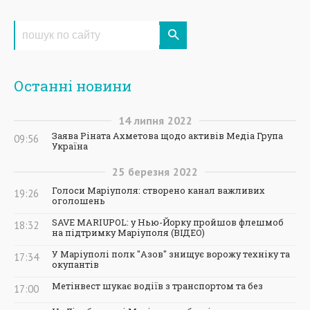
Останні новини
14
липня
2022
Заява Ріната Ахметова щодо активів Медіа Група
09:56
Україна
25
березня
2022
Голоси Маріуполя: створено канал важливих
19:26
оголошень
SAVE MARIUPOL: у Нью-Йорку пройшов флешмоб
18:32
на підтримку Маріуполя (ВІДЕО)
У Маріуполі полк "Азов" знищує ворожу техніку та
17:34
окупантів
Метінвест шукає водіїв з транспортом та без
17:00