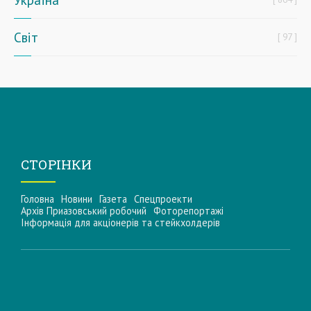
Світ
97
СТОРІНКИ
Головна
Новини
Газета
Спецпроекти
Архів Приазовський робочий
Фоторепортажі
Інформацiя для акцiонерiв та стейкхолдерiв