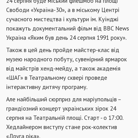
24 серпня буде міський флешмоб на площі
Свободи «Україна-30», а в міському Центрі
сучасного мистецтва і культури ім. Куїнджі
покажуть документальний фільм від BBC News
Україна «Яким був день 24 серпня 1991 року».
Також в цей день пройде майстер-клас від
музею народного побуту, сувенірний ярмарок
від майстрів хенд-мейду, а також академія
«ШАГ» в Театральному сквері проведе
інтерактивну дитячу програму.
Але найбільший сюрприз для маріупольців –
грандіозний концерт українських зірок 24
серпня на Театральній площі. Старт - о 17:00.
Хедлайнером виступу стане рок-колектив
«Друга ріка».