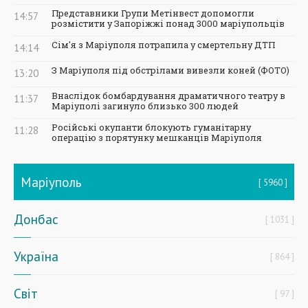
Представники Групи Метінвест допомогли
14:57
розмістити у Запоріжжі понад 3000 маріупольців
Сім'я з Маріуполя потрапила у смертельну ДТП
14:14
З Маріуполя під обстрілами вивезли коней (ФОТО)
13:20
Внаслідок бомбардування драматичного театру в
11:37
Маріуполі загинуло близько 300 людей
Російські окупанти блокують гуманітарну
11:28
операцію з порятунку мешканців Маріуполя
Маріуполь
5960
Донбас
1031
Україна
864
Світ
97