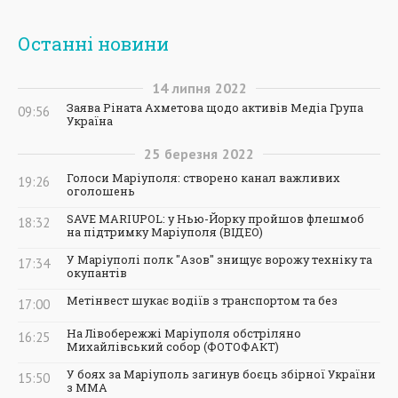
Останні новини
14
липня
2022
Заява Ріната Ахметова щодо активів Медіа Група
09:56
Україна
25
березня
2022
Голоси Маріуполя: створено канал важливих
19:26
оголошень
SAVE MARIUPOL: у Нью-Йорку пройшов флешмоб
18:32
на підтримку Маріуполя (ВІДЕО)
У Маріуполі полк "Азов" знищує ворожу техніку та
17:34
окупантів
Метінвест шукає водіїв з транспортом та без
17:00
На Лівобережжі Маріуполя обстріляно
16:25
Михайлівський собор (ФОТОФАКТ)
У боях за Маріуполь загинув боєць збірної України
15:50
з ММА