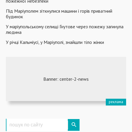
пожежної небезпеки
Під Маріуполем зіткнулися машини і горів приватний
будинок
У маріупольському селищі Гнутове через пожежу загинула
людина
У річці Кальміусі, у Маріуполі, знайшли тіло жінки