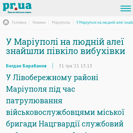
Головна
Новини
Маріуполь
У Маріуполі на людній алеї знай
У Маріуполі на людній алеї
знайшли півкіло вибухівки
Богдан Барабанов
31
тра
'21
13:13
У Лівобережному районі
Маріуполя під час
патрулювання
військовослужбовцями міської
бригади Нацгвардії службовий