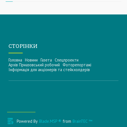
СТОРІНКИ
Головна
Новини
Газета
Спецпроекти
Архів Приазовський робочий
Фоторепортажі
Інформацiя для акцiонерiв та стейкхолдерiв
Powered By
Blade.MSP ®
from
BrainTEC ™