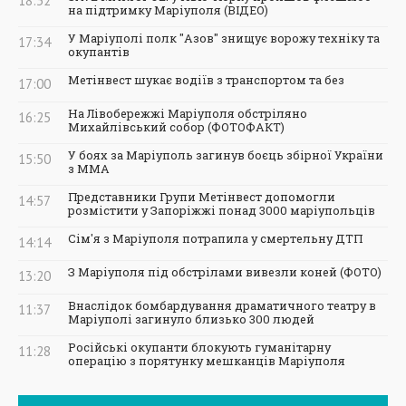
18:32
на підтримку Маріуполя (ВІДЕО)
У Маріуполі полк "Азов" знищує ворожу техніку та
17:34
окупантів
Метінвест шукає водіїв з транспортом та без
17:00
На Лівобережжі Маріуполя обстріляно
16:25
Михайлівський собор (ФОТОФАКТ)
У боях за Маріуполь загинув боєць збірної України
15:50
з ММА
Представники Групи Метінвест допомогли
14:57
розмістити у Запоріжжі понад 3000 маріупольців
Сім'я з Маріуполя потрапила у смертельну ДТП
14:14
З Маріуполя під обстрілами вивезли коней (ФОТО)
13:20
Внаслідок бомбардування драматичного театру в
11:37
Маріуполі загинуло близько 300 людей
Російські окупанти блокують гуманітарну
11:28
операцію з порятунку мешканців Маріуполя