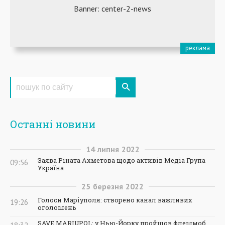
Останні новини
14
липня
2022
Заява Ріната Ахметова щодо активів Медіа Група
09:56
Україна
25
березня
2022
Голоси Маріуполя: створено канал важливих
19:26
оголошень
SAVE MARIUPOL: у Нью-Йорку пройшов флешмоб