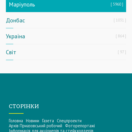
Маріуполь
5960
Донбас
1031
Україна
864
Світ
97
СТОРІНКИ
Головна
Новини
Газета
Спецпроекти
Архів Приазовський робочий
Фоторепортажі
Інформацiя для акцiонерiв та стейкхолдерiв