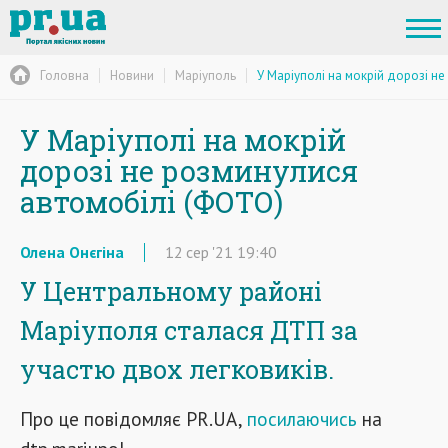
Головна
Новини
Маріуполь
У Маріуполі на мокрій дорозі н
У Маріуполі на мокрій
дорозі не розминулися
автомобілі (ФОТО)
Олена Онєгіна
12
сер
'21
19:40
У Центральному районі
Маріуполя сталася ДТП за
участю двох легковиків.
Про це повідомляє PR.UA,
посилаючись
на