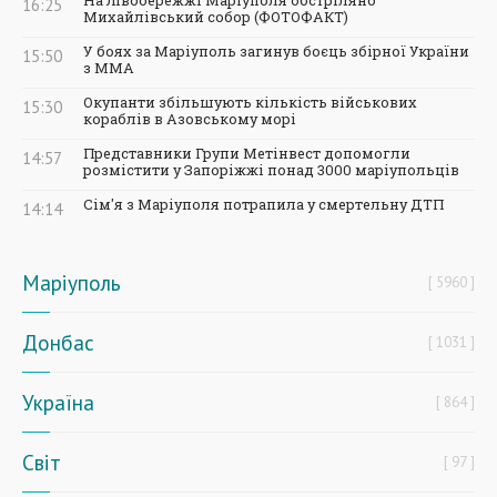
16:25
Михайлівський собор (ФОТОФАКТ)
У боях за Маріуполь загинув боєць збірної України
15:50
з ММА
Окупанти збільшують кількість військових
15:30
кораблів в Азовському морі
Представники Групи Метінвест допомогли
14:57
розмістити у Запоріжжі понад 3000 маріупольців
Сім'я з Маріуполя потрапила у смертельну ДТП
14:14
Маріуполь
5960
Донбас
1031
Україна
864
Світ
97