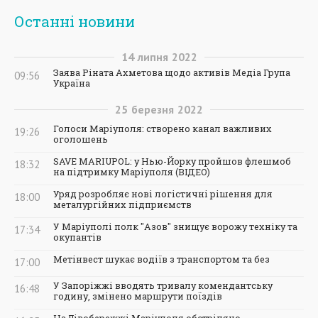
Останні новини
14
липня
2022
Заява Ріната Ахметова щодо активів Медіа Група
09:56
Україна
25
березня
2022
Голоси Маріуполя: створено канал важливих
19:26
оголошень
SAVE MARIUPOL: у Нью-Йорку пройшов флешмоб
18:32
на підтримку Маріуполя (ВІДЕО)
Уряд розробляє нові логістичні рішення для
18:00
металургійних підприємств
У Маріуполі полк "Азов" знищує ворожу техніку та
17:34
окупантів
Метінвест шукає водіїв з транспортом та без
17:00
У Запоріжжі вводять тривалу комендантську
16:48
годину, змінено маршрути поїздів
На Лівобережжі Маріуполя обстріляно