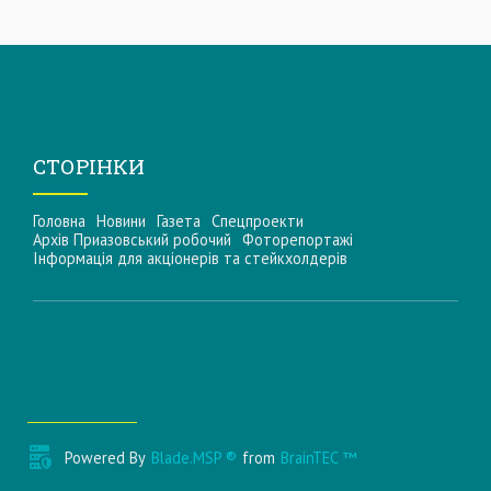
СТОРІНКИ
Головна
Новини
Газета
Спецпроекти
Архів Приазовський робочий
Фоторепортажі
Інформацiя для акцiонерiв та стейкхолдерiв
Powered By
Blade.MSP ®
from
BrainTEC ™