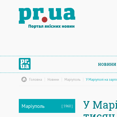
НОВИНИ
Головна
Новини
Маріуполь
У Маріуполі на зарп
У Марі
Маріуполь
5960
тисяч