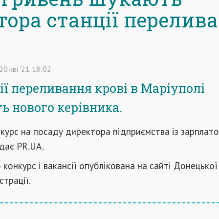
тора станції перелив
20
кві
'21
18:02
ії переливання крові в Маріуполі
ь нового керівника.
курс на посаду директора підприємства із зарплат
едає PR.UA.
 конкурс і вакансії опублікована на сайті Донецької
трації.