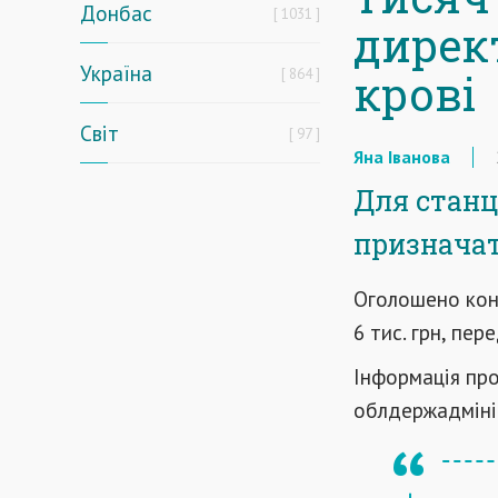
Донбас
1031
дирек
Україна
864
крові
Світ
97
Яна Іванова
Для станц
призначат
Оголошено кон
6 тис. грн, пер
Інформація про
облдержадмініс