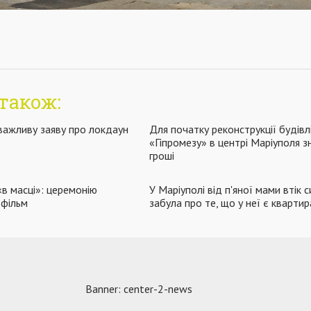
також:
 важливу заяву про локдаун
Для початку реконструкції будівл
«Гіпромезу» в центрі Маріуполя 
гроші
в масці»: церемонію
У Маріуполі від п'яної мами втік с
 фільм
забула про те, що у неї є квартир