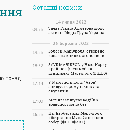
Останні новини
ання
14
липня
2022
Заява Ріната Ахметова щодо
09:56
активів Медіа Група Україна
25
березня
2022
Голоси Маріуполя: створено
19:26
канал важливих оголошень
SAVE MARIUPOL: у Нью-Йорку
18:32
пройшов флешмоб на
підтримку Маріуполя (ВІДЕО)
ою понад
У Маріуполі полк "Азов"
17:34
знищує ворожу техніку та
окупантів
Метінвест шукає водіїв з
17:00
транспортом та без
На Лівобережжі Маріуполя
16:25
обстріляно Михайлівський
собор (ФОТОФАКТ)