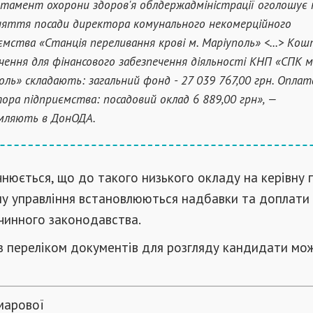
тамент охорони здоров'я облдержадміністрації оголошує 
няття посади директора комунального некомерційного
ємства «Станція переливання крові м. Маріуполь»
<...>
Кошт
чення для фінансового забезпечення діяльності КНП «СПК м
оль» складають: загальний фонд - 27 039 767,00 грн. Оплат
ора підприємства: посадовий оклад 6 889,00 грн», —
мляють в ДонОДА.
нюється, що до такого низького окладу на керівну 
ну управління встановлюються надбавки та доплати
чинного законодавства.
з переліком документів для розгляду кандидати мо
марової