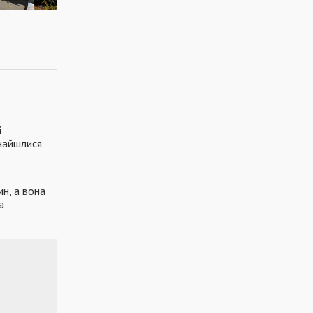
і
знайшлися
ин, а вона
а