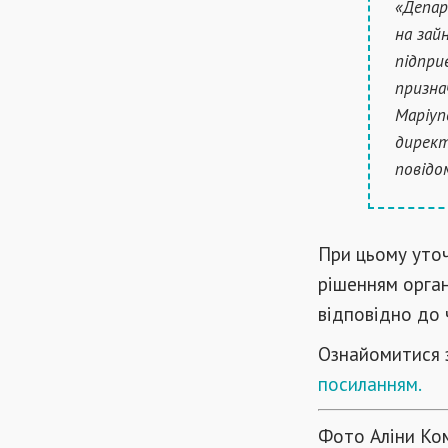
«Депар
на зай
підпри
призна
Маріуп
директ
повідо
При цьому уточ
рішенням орга
відповідно до 
Ознайомитися 
посиланням.
Фото Аліни Ко