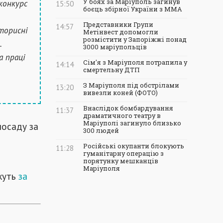
конкурс
У боях за Маріуполь загинув
15:50
боєць збірної України з ММА
Представники Групи
14:57
орисні
Метінвест допомогли
розмістити у Запоріжжі понад
.
3000 маріупольців
а праці
Сім'я з Маріуполя потрапила у
14:14
смертельну ДТП
З Маріуполя під обстрілами
13:20
вивезли коней (ФОТО)
Внаслідок бомбардування
11:37
драматичного театру в
Маріуполі загинуло близько
посаду за
300 людей
Російські окупанти блокують
11:28
гуманітарну операцію з
порятунку мешканців
Маріуполя
жуть
за