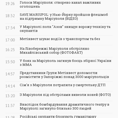
Голоси Маріуполя: створено канал важливих
19:26
оголошень
SAVE MARIUPOL: у Нью-Йорку пройшов флешмоб
18:32
на підтримку Маріуполя (ВІДЕО)
У Маріуполі полк "Азов" знищує ворожу техніку та
17:34
окупантів
Метінвест шукає водіїв з транспортом та без
17:00
На Лівобережжі Маріуполя обстріляно
16:25
Михайлівський собор (ФОТОФАКТ)
У боях за Маріуполь загинув боєць збірної України
15:50
з ММА
Представники Групи Метінвест допомогли
14:57
розмістити у Запоріжжі понад 3000 маріупольців
Сім'я з Маріуполя потрапила у смертельну ДТП
14:14
З Маріуполя під обстрілами вивезли коней (ФОТО)
13:20
Внаслідок бомбардування драматичного театру в
11:37
Маріуполі загинуло близько 300 людей
Російські окупанти блокують гуманітарну
11:28