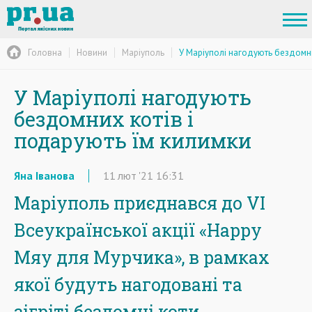
Головна
Новини
Маріуполь
У Маріуполі нагодують бездомни
У Маріуполі нагодують
бездомних котів і
подарують їм килимки
Яна Іванова
11
лют
'21
16:31
Маріуполь приєднався до VІ
Всеукраїнської акції «Happy
Мяу для Мурчика», в рамках
якої будуть нагодовані та
зігріті бездомні коти.