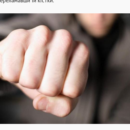
переламавши їй кістки.