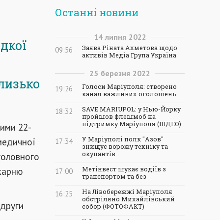
Останні новини
14
липня
2022
дкої
Заява Ріната Ахметова щодо
09:56
активів Медіа Група Україна
25
березня
2022
близько
Голоси Маріуполя: створено
19:26
канал важливих оголошень
SAVE MARIUPOL: у Нью-Йорку
18:32
пройшов флешмоб на
підтримку Маріуполя (ВІДЕО)
ими 22-
У Маріуполі полк "Азов"
медичної
17:34
знищує ворожу техніку та
окупантів
головного
ікарню
Метінвест шукає водіїв з
17:00
транспортом та без
На Лівобережжі Маріуполя
16:25
обстріляно Михайлівський
одруги
собор (ФОТОФАКТ)