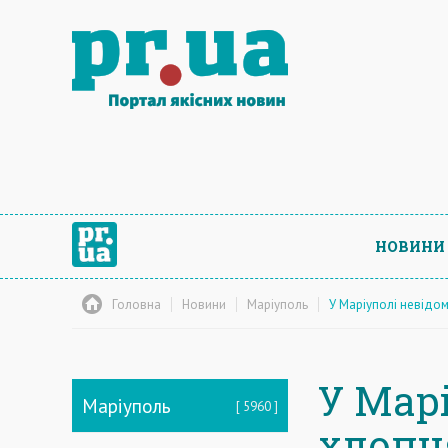
НОВИНИ
Головна
Новини
Маріуполь
У Маріуполі невідо
У Мар
Маріуполь
5960
хлопц