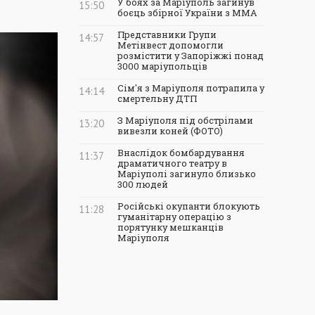
У боях за Маріуполь загинув
15:50
боєць збірної України з ММА
Представники Групи
14:57
Метінвест допомогли
розмістити у Запоріжжі понад
3000 маріупольців
Сім'я з Маріуполя потрапила у
14:14
смертельну ДТП
З Маріуполя під обстрілами
13:20
вивезли коней (ФОТО)
Внаслідок бомбардування
11:37
драматичного театру в
Маріуполі загинуло близько
300 людей
Російські окупанти блокують
11:28
гуманітарну операцію з
порятунку мешканців
Маріуполя