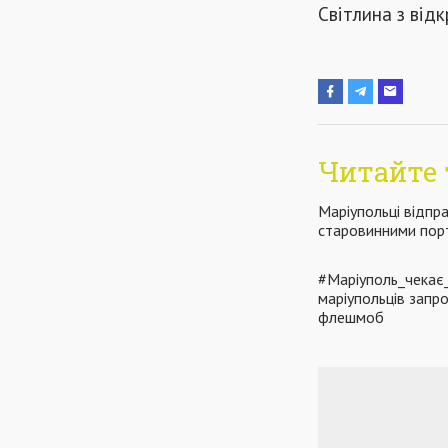
Світлина з від
Читайте 
Маріупольці відпр
старовинними пор
#Маріуполь_чекає
маріупольців запр
флешмоб