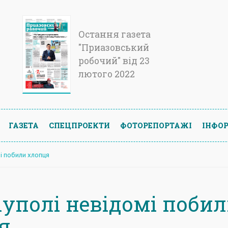
Остання газета
"Приазовський
робочий" від 23
лютого 2022
ГАЗЕТА
СПЕЦПРОЕКТИ
ФОТОРЕПОРТАЖІ
ІНФОР
мі побили хлопця
іуполі невідомі поби
я