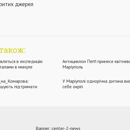
критих джерел
також:
авляться в експедицію
Антициклон Пеґґі принесе квітнев
талами в минуле
Маріуполь
_на_Комарова:
У Маріуполі однорічна дитина ви
ошують підтримати
себе окріп