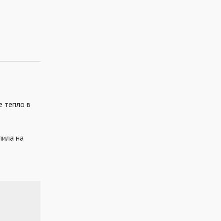
е тепло в
лила на