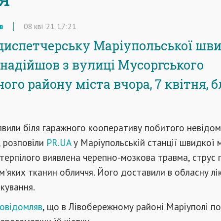
в
08
кві
'21
17:21
диспетчерську Маріупольської шви
надійшов з вулиці Мусоргського
ого району міста вчора, 7 квітня, 
явили біля гаражного кооперативу побитого невідом
, розповіли
PR.UA
у Маріупольській станції швидкої 
терпілого виявлена черепно-мозкова травма, струс 
 м'яких тканин обличчя. Його доставили в обласну л
ікування.
овідомляв
, що в Лівобережному районі Маріуполі п