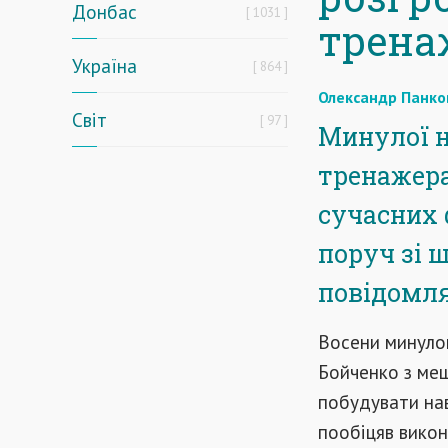
Донбас
1031
трена
Україна
864
Олександр Панко
Світ
97
Минулої н
тренажера
сучасних 
поруч зі 
повідомл
Восени минулог
Бойченко з меш
побудувати нав
пообіцяв викона