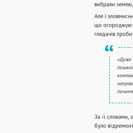
вибрали землю,
Але і зловмисн
що огороджують
глядачів проби
«Дуже 
пошкод
компан
направ
почнем
За її словами,
було відремон