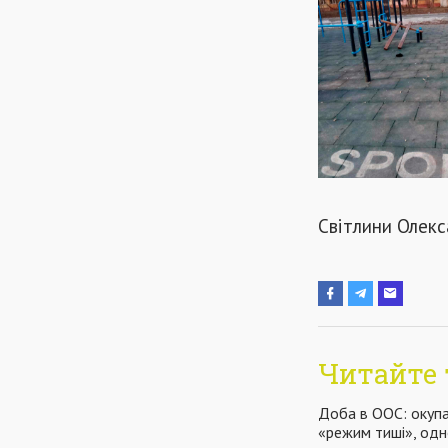
Світлини Олек
Читайте 
Доба в ООС: окупа
«режим тиші», одн