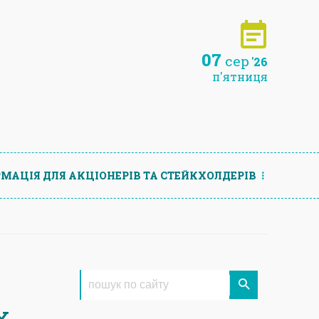
07
сер
'26
п'ятниця
МАЦIЯ ДЛЯ АКЦIОНЕРIВ ТА СТЕЙКХОЛДЕРIВ
х