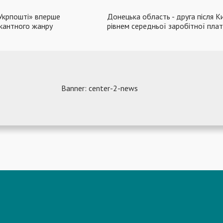
«Укрпошті» вперше
Донецька область - друга після К
ікантного жанру
рівнем середньої заробітної пла