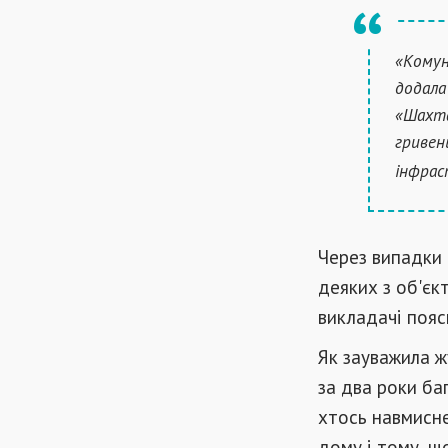
«Комун
додала
«Шахта
гривен
інфра
Через випадки
деяких з об'є
викладачі пояс
Як зауважила ж
за два роки ба
хтось навмисне
дому і тому, що