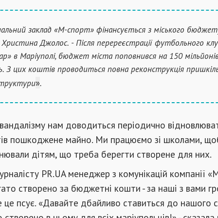
альний заклад «М-спорт» фінансується з міського бюджету
 Христина Джолос. - Після перереєстрації футбольного кл
р» в Маріуполі, бюджет міста поповнився на 150 мільйоні
ь. З цих коштів проводиться повна реконструкція пришкіл
»
структури
.
 вандалізму нам доводиться періодично відновлюва
ктів пошкоджене майно. Ми працюємо зі школами, що
нювали дітям, що треба берегти створене для них.
урналісту PR.UA менеджер з комунікацій компанії «
гато створено за бюджетні кошти - за наші з вами гр
 це псує. «Давайте дбайливо ставиться до нашого с
 створено в ньому для всіх маріупольців!» - сказала