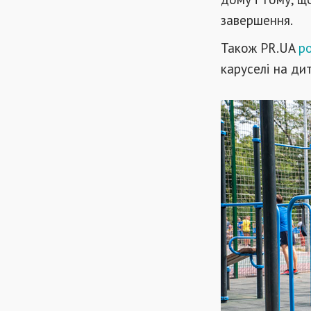
завершення.
Також PR.UA
р
каруселі на ди