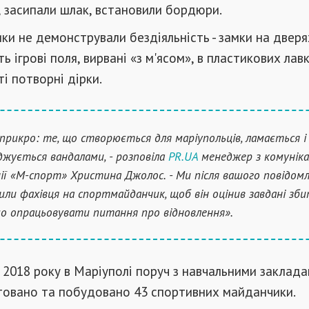
 засипали шлак, встановили бордюри.
ики не демонстрували бездіяльність - замки на дверях
 ігрові поля, вирвані «з м'ясом», в пластикових лав
ті потворні дірки.
прикро: те, що створюється для маріупольців, ламається і
жується вандалами, - розповіла
PR.UA
менеджер з комуніка
ії «М-спорт» Христина Джолос. - Ми після вашого повідом
или фахівця на спортмайданчик, щоб він оцінив завдані збит
о опрацьовувати питання про відновлення».
 з 2018 року в Маріуполі поруч з навчальними заклад
товано та побудовано 43 спортивних майданчики.