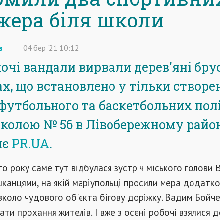
жера біля школи
в
04
бер
'21
10:12
очі вандали вирвали дерев'яні бру
х, що встановлено у тільки створе
футбольного та баскетбольних пол
школою № 56 в Лівобережному район
яє
PR.UA
.
о року саме тут відбулася зустріч міського голови
канцями, на якій маріупольці просили мера додатк
коло чудового об'єкта бігову доріжку. Вадим Бойч
ти прохання жителів. І вже з осені робочі взялися до