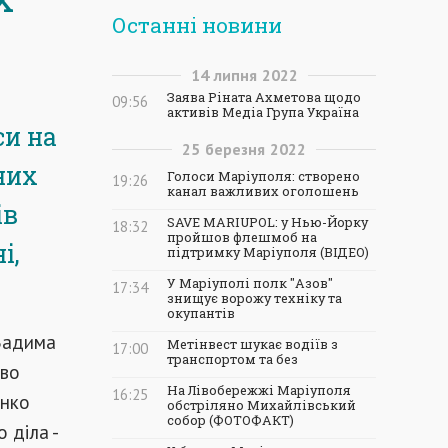
Останні новини
14
липня
2022
Заява Ріната Ахметова щодо
09:56
активів Медіа Група Україна
си на
25
березня
2022
них
Голоси Маріуполя: створено
19:26
канал важливих оголошень
ів
SAVE MARIUPOL: у Нью-Йорку
18:32
пройшов флешмоб на
і,
підтримку Маріуполя (ВІДЕО)
У Маріуполі полк "Азов"
17:34
знищує ворожу техніку та
окупантів
 Вадима
Метінвест шукає водіїв з
17:00
транспортом та без
ово
На Лівобережжі Маріуполя
16:25
енко
обстріляно Михайлівський
собор (ФОТОФАКТ)
 діла -