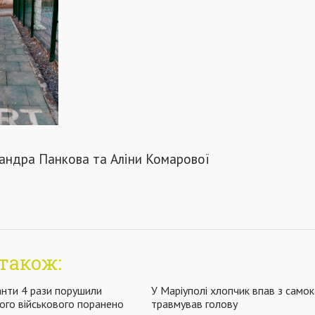
сандра Панкова та Аліни Комарової
також:
нти 4 рази порушили
У Маріуполі хлопчик впав з самок
ого військового поранено
травмував голову