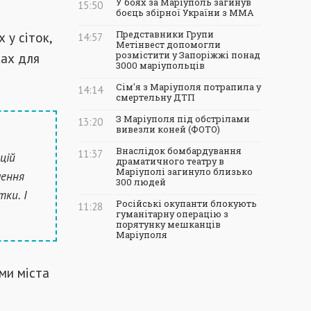
У боях за Маріуполь загинув
15:50
боєць збірної України з ММА
 у сіток,
Представники Групи
14:57
Метінвест допомогли
ках для
розмістити у Запоріжжі понад
3000 маріупольців
Сім'я з Маріуполя потрапила у
14:14
смертельну ДТП
З Маріуполя під обстрілами
13:20
вивезли коней (ФОТО)
Внаслідок бомбардування
11:37
цій
драматичного театру в
Маріуполі загинуло близько
лення
300 людей
ки. І
Російські окупанти блокують
11:28
гуманітарну операцію з
порятунку мешканців
Маріуполя
ами міста