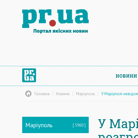
НОВИНИ
Головна
Новини
Маріуполь
У Маріуполі невідо
У Мар
Маріуполь
5960
розгр