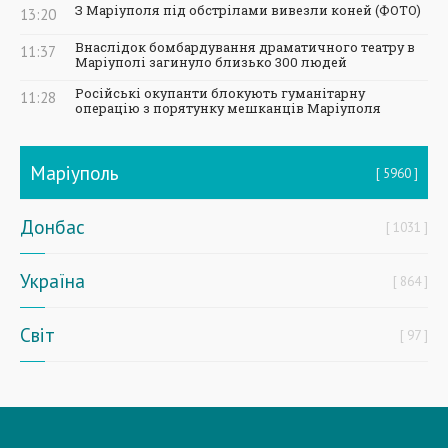
З Маріуполя під обстрілами вивезли коней (ФОТО)
13:20
Внаслідок бомбардування драматичного театру в
11:37
Маріуполі загинуло близько 300 людей
Російські окупанти блокують гуманітарну
11:28
операцію з порятунку мешканців Маріуполя
Маріуполь
5960
Донбас
1031
Україна
864
Світ
97