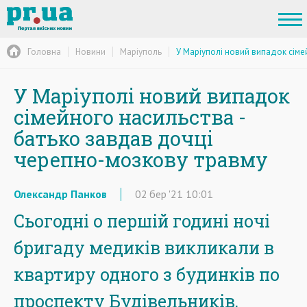
Головна
Новини
Маріуполь
У Маріуполі новий випадок сіме
У Маріуполі новий випадок
сімейного насильства -
батько завдав дочці
черепно-мозкову травму
Олександр Панков
02
бер
'21
10:01
Сьогодні о першій годині ночі
бригаду медиків викликали в
квартиру одного з будинків по
проспекту Будівельників,