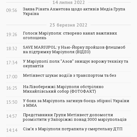
14
липня
2022
Заява Ріната Ахметова щодо активів Медіа Група
09:56
Україна
25
березня
2022
Голоси Маріуполя: створено канал важливих
19:26
оголошень
SAVE MARIUPOL: у Нью-Йорку пройшов флешмоб
18:32
на підтримку Маріуполя (ВІДЕО)
У Маріуполі полк "Азов" знищує ворожу техніку та
17:34
окупантів
Метінвест шукає водіїв з транспортом та без
17:00
На Лівобережжі Маріуполя обстріляно
16:25
Михайлівський собор (ФОТОФАКТ)
У боях за Маріуполь загинув боєць збірної України
15:50
з ММА
Представники Групи Метінвест допомогли
14:57
розмістити у Запоріжжі понад 3000 маріупольців
Сім'я з Маріуполя потрапила у смертельну ДТП
14:14