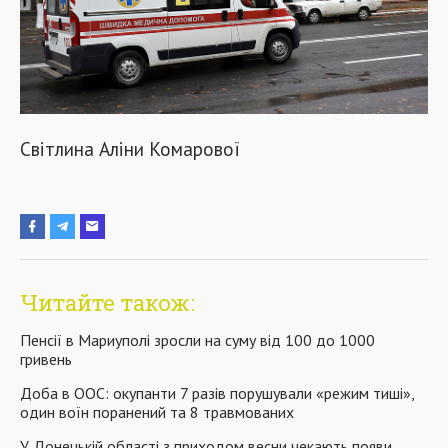
Світлина Аліни Комарової
Читайте також:
Пенсії в Мариуполі зросли на суму від 100 до 1000
гривень
Доба в ООС: окупанти 7 разів порушували «режим тиші»,
один воїн поранений та 8 травмованих
У Донецькій області з приходом весни чекають появи