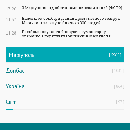
З Маріуполя під обстрілами вивезли коней (ФОТО)
13:20
Внаслідок бомбардування драматичного театру в
11:37
Маріуполі загинуло близько 300 людей
Російські окупанти блокують гуманітарну
11:28
операцію з порятунку мешканців Маріуполя
Маріуполь
5960
Донбас
1031
Україна
864
Світ
97