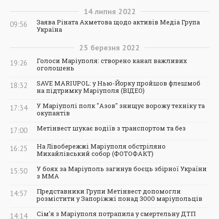
14
липня
2022
Заява Ріната Ахметова щодо активів Медіа Група
09:56
Україна
25
березня
2022
Голоси Маріуполя: створено канал важливих
19:26
оголошень
SAVE MARIUPOL: у Нью-Йорку пройшов флешмоб
18:32
на підтримку Маріуполя (ВІДЕО)
У Маріуполі полк "Азов" знищує ворожу техніку та
17:34
окупантів
Метінвест шукає водіїв з транспортом та без
17:00
На Лівобережжі Маріуполя обстріляно
16:25
Михайлівський собор (ФОТОФАКТ)
У боях за Маріуполь загинув боєць збірної України
15:50
з ММА
Представники Групи Метінвест допомогли
14:57
розмістити у Запоріжжі понад 3000 маріупольців
Сім'я з Маріуполя потрапила у смертельну ДТП
14:14