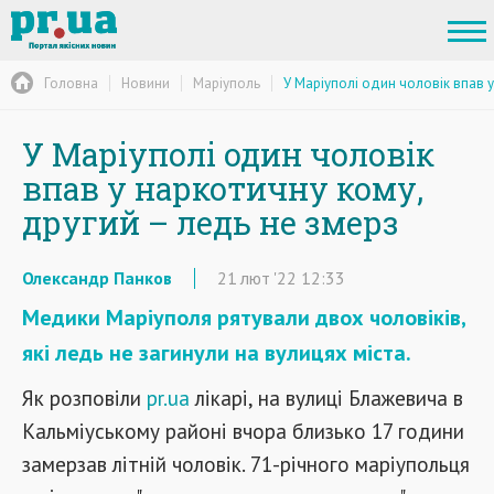
Головна
Новини
Маріуполь
У Маріуполі один чоловік впав у
У Маріуполі один чоловік
впав у наркотичну кому,
другий – ледь не змерз
Олександр Панков
21
лют
'22
12:33
Медики Маріуполя рятували двох чоловіків,
які ледь не загинули на вулицях міста.
Як розповіли
pr.ua
лікарі, на вулиці Блажевича в
Кальміуському районі вчора близько 17 години
замерзав літній чоловік. 71-річного маріупольця