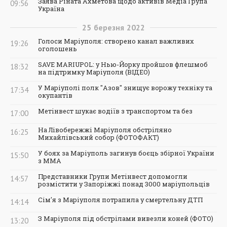
Заява Ріната Ахметова щодо активів Медіа Група
09:56
Україна
25
березня
2022
Голоси Маріуполя: створено канал важливих
19:26
оголошень
SAVE MARIUPOL: у Нью-Йорку пройшов флешмоб
18:32
на підтримку Маріуполя (ВІДЕО)
У Маріуполі полк "Азов" знищує ворожу техніку та
17:34
окупантів
Метінвест шукає водіїв з транспортом та без
17:00
На Лівобережжі Маріуполя обстріляно
16:25
Михайлівський собор (ФОТОФАКТ)
У боях за Маріуполь загинув боєць збірної України
15:50
з ММА
Представники Групи Метінвест допомогли
14:57
розмістити у Запоріжжі понад 3000 маріупольців
Сім'я з Маріуполя потрапила у смертельну ДТП
14:14
З Маріуполя під обстрілами вивезли коней (ФОТО)
13:20