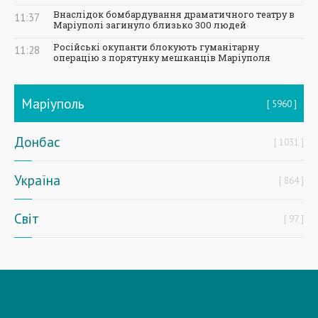
Внаслідок бомбардування драматичного театру в
11:37
Маріуполі загинуло близько 300 людей
Російські окупанти блокують гуманітарну
11:28
операцію з порятунку мешканців Маріуполя
Маріуполь
5960
Донбас
1031
Україна
864
Світ
97