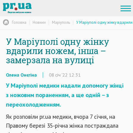
Головна
Новини
Маріуполь
У Маріуполі одну жінку вдарили
У Маріуполі одну жінку
вдарили ножем, інша –
замерзала на вулиці
Олена Онєгіна
08
січ
'22
12:31
У Маріуполі медики надали допомогу жінці
з ножовим пораненням, а ще одній – з
переохолодженням.
Як розповіли pr.ua медики, вчора 7 січня, на
Правому березі 35-річна жінка постраждала