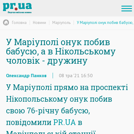
Головна
Новини
Маріуполь
У Маріуполі онук побив бабусю, 
У Маріуполі онук побив
бабусю, а в Нікольському
чоловік - дружину
Олександр Панков
08
тра
'21
16:50
У Маріуполі прямо на проспекті
Нікопольському онук побив
свою 76-річну бабусю,
повідомили
PR.UA
в
Маріупольській станції