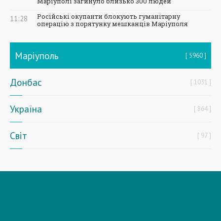
Маріуполі загинуло близько 300 людей
Російські окупанти блокують гуманітарну
11:28
операцію з порятунку мешканців Маріуполя
Маріуполь
5960
Донбас
1031
Україна
864
Світ
97