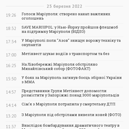
25
березня
2022
Голоси Маріуполя: створено канал важливих
19:26
оголошень
SAVE MARIUPOL: у Нью-Йорку пройшов флешмоб
18:32
на підтримку Маріуполя (ВІДЕО)
У Маріуполі полк "Азов" знищує ворожу техніку та
17:34
окупантів
Метінвест шукає водіїв з транспортом та без
17:00
На Лівобережжі Маріуполя обстріляно
16:25
Михайлівський собор (ФОТОФАКТ)
У боях за Маріуполь загинув боєць збірної України
15:50
з ММА
Представники Групи Метінвест допомогли
14:57
розмістити у Запоріжжі понад 3000 маріупольців
Сім'я з Маріуполя потрапила у смертельну ДТП
14:14
З Маріуполя під обстрілами вивезли коней (ФОТО)
13:20
Внаслідок бомбардування драматичного театру в
11:37