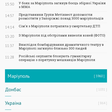
У боях за Маріуполь загинув боєць збірної України
15:50
з ММА
Представники Групи Метінвест допомогли
14:57
розмістити у Запоріжжі понад 3000 маріупольців
Сім'я з Маріуполя потрапила у смертельну ДТП
14:14
З Маріуполя під обстрілами вивезли коней (ФОТО)
13:20
Внаслідок бомбардування драматичного театру в
11:37
Маріуполі загинуло близько 300 людей
Російські окупанти блокують гуманітарну
11:28
операцію з порятунку мешканців Маріуполя
Маріуполь
5960
Донбас
1031
Україна
864