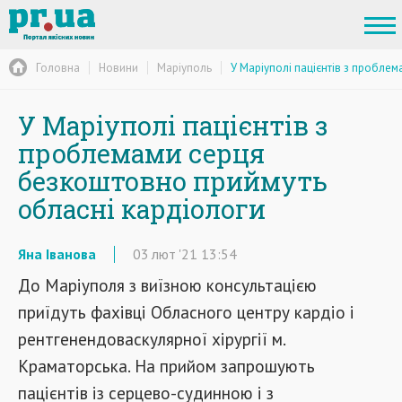
Головна
Новини
Маріуполь
У Маріуполі пацієнтів з пробле
У Маріуполі пацієнтів з
проблемами серця
безкоштовно приймуть
обласні кардіологи
Яна Іванова
03
лют
'21
13:54
До Маріуполя з виїзною консультацією
приїдуть фахівці Обласного центру кардіо і
рентгенендоваскулярної хірургії м.
Краматорська. На прийом запрошують
пацієнтів із серцево-судинною і з