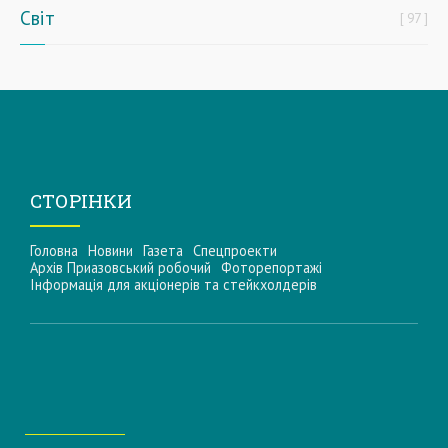
Світ
97
СТОРІНКИ
Головна
Новини
Газета
Спецпроекти
Архів Приазовський робочий
Фоторепортажі
Інформацiя для акцiонерiв та стейкхолдерiв