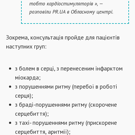
тобто кардіостимуляторів », —
розповіли PR.UA в Обласному центрі.
Зокрема, консультація пройде для пацієнтів
наступних груп:
з болем в серці, з перенесеним інфарктом
міокарда;
з порушеннями ритму (перебої в роботі
серця);
з браді-порушеннями ритму (скорочене
серцебиття);
з тахі- порушеннями ритму (прискорене
серцебиття, аритмії);