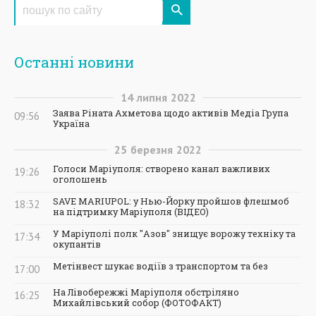
Останні новини
14
липня
2022
Заява Ріната Ахметова щодо активів Медіа Група
09:56
Україна
25
березня
2022
Голоси Маріуполя: створено канал важливих
19:26
оголошень
SAVE MARIUPOL: у Нью-Йорку пройшов флешмоб
18:32
на підтримку Маріуполя (ВІДЕО)
У Маріуполі полк "Азов" знищує ворожу техніку та
17:34
окупантів
Метінвест шукає водіїв з транспортом та без
17:00
На Лівобережжі Маріуполя обстріляно
16:25
Михайлівський собор (ФОТОФАКТ)