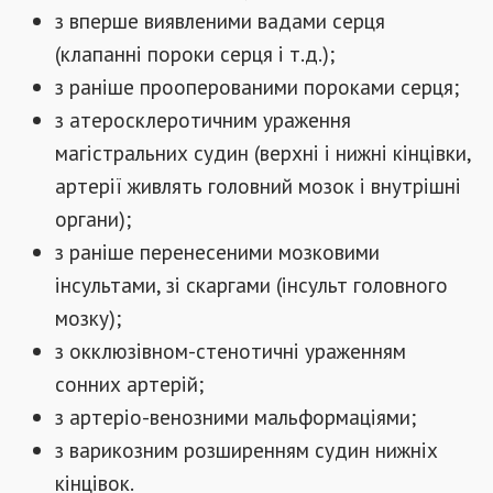
з вперше виявленими вадами серця
(клапанні пороки серця і т.д.);
з раніше прооперованими пороками серця;
з атеросклеротичним ураження
магістральних судин (верхні і нижні кінцівки,
артерії живлять головний мозок і внутрішні
органи);
з раніше перенесеними мозковими
інсультами, зі скаргами (інсульт головного
мозку);
з окклюзівном-стенотичні ураженням
сонних артерій;
з артеріо-венозними мальформаціями;
з варикозним розширенням судин нижніх
кінцівок.