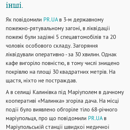
інші.
Як повідомили
PR.UA
в 3-м державному
пожежно-рятувальному загоні, в ліквідації
пожежі були задіяні 5 спецавтомобілів та 20
чоловік особового складу. Загоряння
ліквідували оперативно - за 30 хвилин. Однак
кафе вигоріло повністю, в тому числі знищено
покрівлю на площі 30 квадратних метрів. На
щастя, ніхто не постраждав.
А в селищі Калинівка під Маріуполем в дачному
кооперативі «Малинка» згоріла дача. На місці
події було виявлено обгоріле тіло 68-річного
маріупольця, про що повідомили
PR.UA
в
Маріупольській станції швидкої медичної