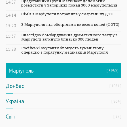
Представники Групи Метінвест допомогли
14:57
розмістити у Запоріжжі понад 3000 маріупольців
Сім'я з Маріуполя потрапила у смертельну ДТП
14:14
З Маріуполя під обстрілами вивезли коней (ФОТО)
13:20
Внаслідок бомбардування драматичного театру в
11:37
Маріуполі загинуло близько 300 людей
Російські окупанти блокують гуманітарну
11:28
операцію з порятунку мешканців Маріуполя
Маріуполь
5960
Донбас
1031
Україна
864
Світ
97