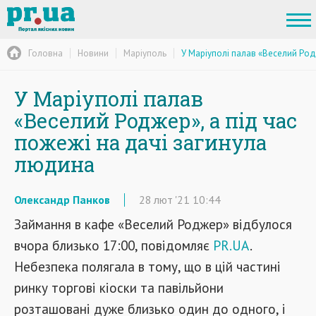
Головна
Новини
Маріуполь
У Маріуполі палав «Веселий Род
У Маріуполі палав
«Веселий Роджер», а під час
пожежі на дачі загинула
людина
Олександр Панков
28
лют
'21
10:44
Займання в кафе «Веселий Роджер» відбулося
вчора близько 17:00, повідомляє
PR.UA
.
Небезпека полягала в тому, що в цій частині
ринку торгові кіоски та павільйони
розташовані дуже близько один до одного, і