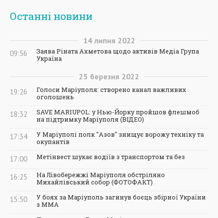
Останні новини
14
липня
2022
Заява Ріната Ахметова щодо активів Медіа Група
09:56
Україна
25
березня
2022
Голоси Маріуполя: створено канал важливих
19:26
оголошень
SAVE MARIUPOL: у Нью-Йорку пройшов флешмоб
18:32
на підтримку Маріуполя (ВІДЕО)
У Маріуполі полк "Азов" знищує ворожу техніку та
17:34
окупантів
Метінвест шукає водіїв з транспортом та без
17:00
На Лівобережжі Маріуполя обстріляно
16:25
Михайлівський собор (ФОТОФАКТ)
У боях за Маріуполь загинув боєць збірної України
15:50
з ММА