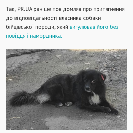
Так, PR.UA раніше повідомляв про притягнення
до відповідальності власника собаки
бійцівської породи, який
вигулював його без
повідця і намордника.