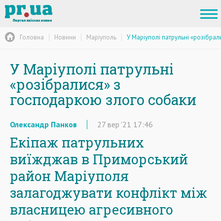
Головна
Новини
Маріуполь
У Маріуполі патрульні «розібра
У Маріуполі патрульні
«розібралися» з
господаркою злого собаки
Олександр Панков
27
вер
'21
17:46
Екіпаж патрульних
виїжджав в Приморський
район Маріуполя
залагоджувати конфлікт між
власницею агресивного