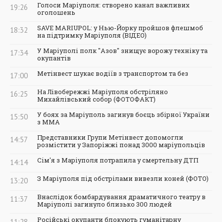
Голоси Маріуполя: створено канал важливих
19:26
оголошень
SAVE MARIUPOL: у Нью-Йорку пройшов флешмоб
18:32
на підтримку Маріуполя (ВІДЕО)
У Маріуполі полк "Азов" знищує ворожу техніку та
17:34
окупантів
Метінвест шукає водіїв з транспортом та без
17:00
На Лівобережжі Маріуполя обстріляно
16:25
Михайлівський собор (ФОТОФАКТ)
У боях за Маріуполь загинув боєць збірної України
15:50
з ММА
Представники Групи Метінвест допомогли
14:57
розмістити у Запоріжжі понад 3000 маріупольців
Сім'я з Маріуполя потрапила у смертельну ДТП
14:14
З Маріуполя під обстрілами вивезли коней (ФОТО)
13:20
Внаслідок бомбардування драматичного театру в
11:37
Маріуполі загинуло близько 300 людей
Російські окупанти блокують гуманітарну
11:28