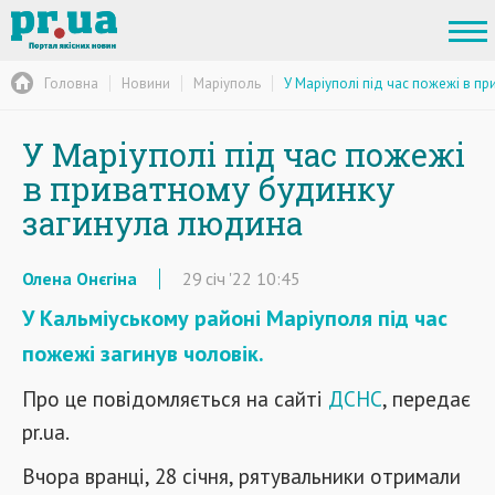
Головна
Новини
Маріуполь
У Маріуполі під час пожежі в п
У Маріуполі під час пожежі
в приватному будинку
загинула людина
Олена Онєгіна
29
січ
'22
10:45
У Кальміуському районі Маріуполя під час
пожежі загинув чоловік.
Про це повідомляється на сайті
ДСНС
, передає
pr.ua.
Вчора вранці, 28 січня, рятувальники отримали