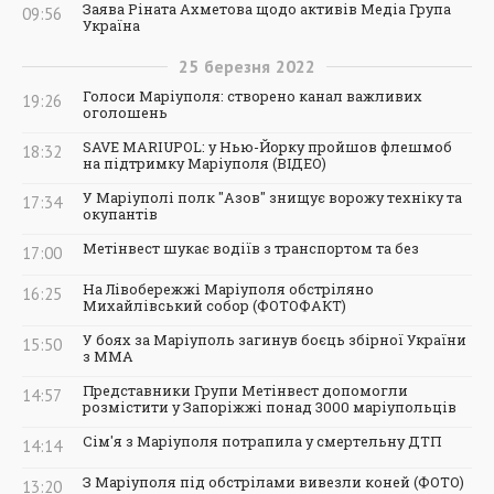
Заява Ріната Ахметова щодо активів Медіа Група
09:56
Україна
25
березня
2022
Голоси Маріуполя: створено канал важливих
19:26
оголошень
SAVE MARIUPOL: у Нью-Йорку пройшов флешмоб
18:32
на підтримку Маріуполя (ВІДЕО)
У Маріуполі полк "Азов" знищує ворожу техніку та
17:34
окупантів
Метінвест шукає водіїв з транспортом та без
17:00
На Лівобережжі Маріуполя обстріляно
16:25
Михайлівський собор (ФОТОФАКТ)
У боях за Маріуполь загинув боєць збірної України
15:50
з ММА
Представники Групи Метінвест допомогли
14:57
розмістити у Запоріжжі понад 3000 маріупольців
Сім'я з Маріуполя потрапила у смертельну ДТП
14:14
З Маріуполя під обстрілами вивезли коней (ФОТО)
13:20