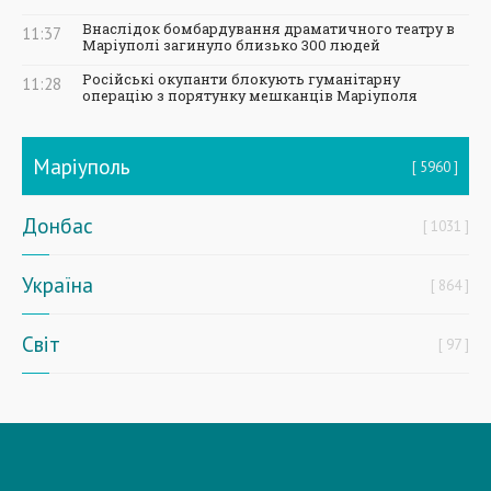
Внаслідок бомбардування драматичного театру в
11:37
Маріуполі загинуло близько 300 людей
Російські окупанти блокують гуманітарну
11:28
операцію з порятунку мешканців Маріуполя
Маріуполь
5960
Донбас
1031
Україна
864
Світ
97