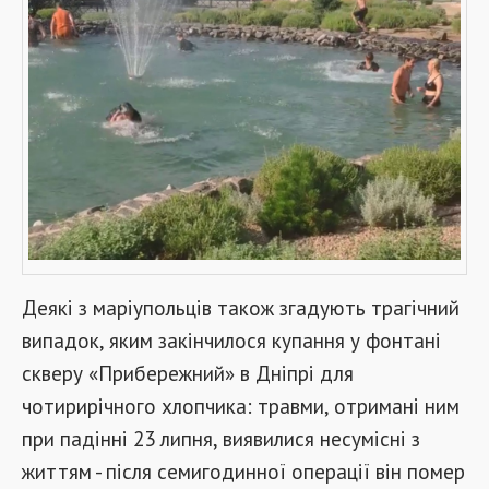
Деякі з маріупольців також згадують трагічний
випадок, яким закінчилося купання у фонтані
скверу «Прибережний» в Дніпрі для
чотирирічного хлопчика: травми, отримані ним
при падінні 23 липня, виявилися несумісні з
життям - після семигодинної операції він помер