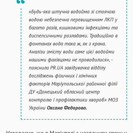
«Будь-яка штучна водойма зі стоячою
водою небезпечна перевищенням ЛКП у
багато разів, кишковими інфекціями та
диспепсичними розладами. Традиційно в
фонтанах вода така ж, як з крана.
Аналізи змісту води саме цієї водойми
нашими фахівцями не проводилися», -
пояснила PR.UA завідувачка відділу
досліджень фізичних і хімічних
факторів Маріупольської районної філії
ДУ «Донецький обласний центр
контролю і профілактики хвороб» МОЗ
України
Оксана Федорова.
Нагадаємо, що в Маріуполі з настанням спеки у