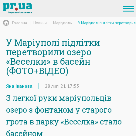
Головна
Новини
Маріуполь
У Маріуполі підлітки перетвори
У Маріуполі підлітки
перетворили озеро
«Веселки» в басейн
(ФОТО+ВІДЕО)
Яна Іванова
28
лип
'21
17:53
З легкої руки маріупольців
озеро з фонтаном у старого
грота в парку «Веселка» стало
басейном.