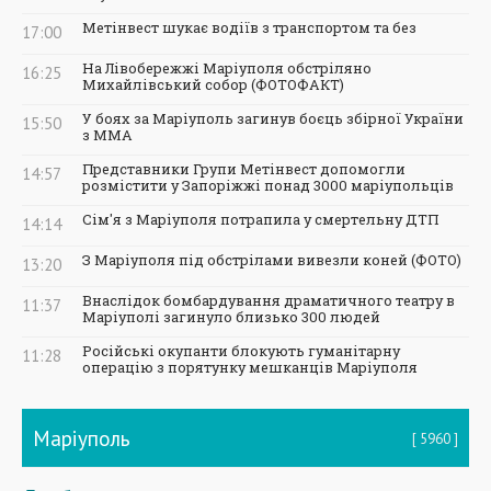
Метінвест шукає водіїв з транспортом та без
17:00
На Лівобережжі Маріуполя обстріляно
16:25
Михайлівський собор (ФОТОФАКТ)
У боях за Маріуполь загинув боєць збірної України
15:50
з ММА
Представники Групи Метінвест допомогли
14:57
розмістити у Запоріжжі понад 3000 маріупольців
Сім'я з Маріуполя потрапила у смертельну ДТП
14:14
З Маріуполя під обстрілами вивезли коней (ФОТО)
13:20
Внаслідок бомбардування драматичного театру в
11:37
Маріуполі загинуло близько 300 людей
Російські окупанти блокують гуманітарну
11:28
операцію з порятунку мешканців Маріуполя
Маріуполь
5960