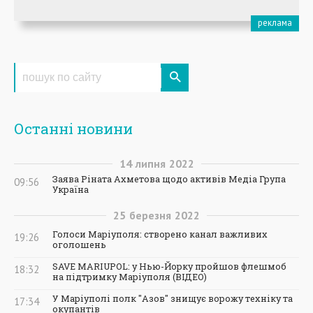
Останні новини
14
липня
2022
Заява Ріната Ахметова щодо активів Медіа Група
09:56
Україна
25
березня
2022
Голоси Маріуполя: створено канал важливих
19:26
оголошень
SAVE MARIUPOL: у Нью-Йорку пройшов флешмоб
18:32
на підтримку Маріуполя (ВІДЕО)
У Маріуполі полк "Азов" знищує ворожу техніку та
17:34
окупантів