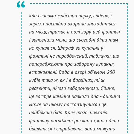
«За словами майстра парку, і вдень, і
зараз, і постійно охорона знаходиться
на місці, тримає в полі зору цей фонтан
і запевнили мене, що сьогодні діти там
не купалися. Штраф за купання у
фонтані не передбачений, таблички, що
попереджають про заборону купання,
встановлені. Вода в озері об'ємом 250
кубів така ж, як і в басейнах, ті ж
реагенти, нічого забороненого. Єдине,
це гостре каміння навколо дна - дитина
може на ньому посковзнутися і це
найбільша біда. Крім того, навколо
фонтану висаджені рослини і, коли діти
бавляться і стрибають, вони можуть