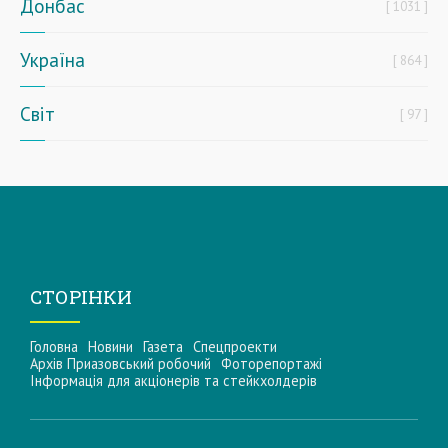
Донбас
1031
Україна
864
Світ
97
СТОРІНКИ
Головна
Новини
Газета
Спецпроекти
Архів Приазовський робочий
Фоторепортажі
Інформацiя для акцiонерiв та стейкхолдерiв