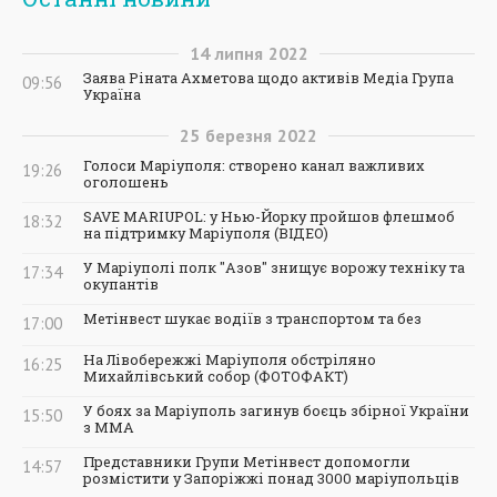
14
липня
2022
Заява Ріната Ахметова щодо активів Медіа Група
09:56
Україна
25
березня
2022
Голоси Маріуполя: створено канал важливих
19:26
оголошень
SAVE MARIUPOL: у Нью-Йорку пройшов флешмоб
18:32
на підтримку Маріуполя (ВІДЕО)
У Маріуполі полк "Азов" знищує ворожу техніку та
17:34
окупантів
Метінвест шукає водіїв з транспортом та без
17:00
На Лівобережжі Маріуполя обстріляно
16:25
Михайлівський собор (ФОТОФАКТ)
У боях за Маріуполь загинув боєць збірної України
15:50
з ММА
Представники Групи Метінвест допомогли
14:57
розмістити у Запоріжжі понад 3000 маріупольців