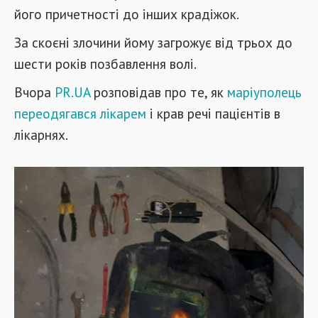
його причетності до інших крадіжок.
За скоєні злочини йому загрожує від трьох до
шести років позбавлення волі.
Вчора
PR.UA
розповідав про те, як
маріуполець
переодягався лікарем
і крав речі пацієнтів в
лікарнях.