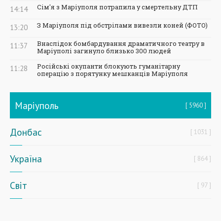
Сім'я з Маріуполя потрапила у смертельну ДТП
14:14
З Маріуполя під обстрілами вивезли коней (ФОТО)
13:20
Внаслідок бомбардування драматичного театру в
11:37
Маріуполі загинуло близько 300 людей
Російські окупанти блокують гуманітарну
11:28
операцію з порятунку мешканців Маріуполя
Маріуполь
5960
Донбас
1031
Україна
864
Світ
97