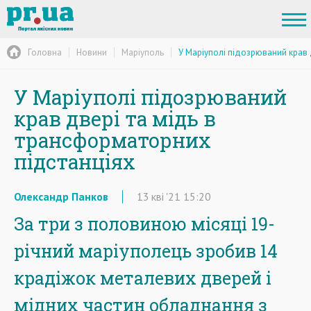
Головна
Новини
Маріуполь
У Маріуполі підозрюваний крав 
У Маріуполі підозрюваний
крав двері та мідь в
трансформаторних
підстанціях
Олександр Панков
13
кві
'21
15:20
За три з половиною місяці 19-
річний маріуполець зробив 14
крадіжок металевих дверей і
мідних частин обладнання з