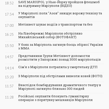
SAVE MARIUPOL: у Нью-Йорку пройшов флешмоб
18:32
на підтримку Маріуполя (ВІДЕО)
У Маріуполі полк "Азов" знищує ворожу техніку та
17:34
окупантів
Метінвест шукає водіїв з транспортом та без
17:00
На Лівобережжі Маріуполя обстріляно
16:25
Михайлівський собор (ФОТОФАКТ)
У боях за Маріуполь загинув боєць збірної України
15:50
з ММА
Представники Групи Метінвест допомогли
14:57
розмістити у Запоріжжі понад 3000 маріупольців
Сім'я з Маріуполя потрапила у смертельну ДТП
14:14
З Маріуполя під обстрілами вивезли коней (ФОТО)
13:20
Внаслідок бомбардування драматичного театру в
11:37
Маріуполі загинуло близько 300 людей
Російські окупанти блокують гуманітарну
11:28
операцію з порятунку мешканців Маріуполя