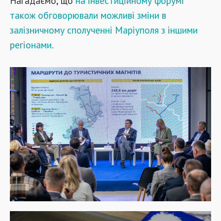
Нагадаємо, що
на інвестиційному форумі
також обговорювали можливі зміни в
залізничному сполученні Маріуполя з іншими
регіонами.