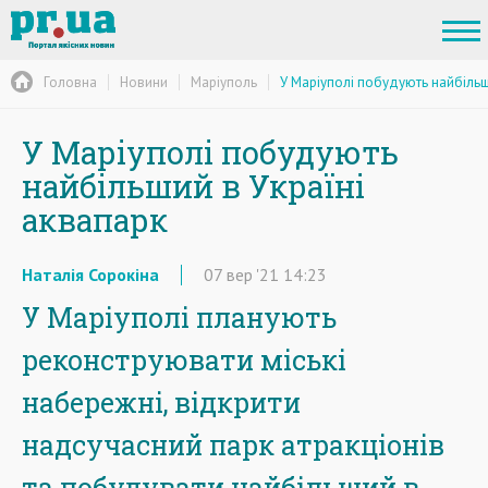
Головна
Новини
Маріуполь
У Маріуполі побудують найбільш
У Маріуполі побудують
найбільший в Україні
аквапарк
Наталія Сорокіна
07
вер
'21
14:23
У Маріуполі планують
реконструювати міські
набережні, відкрити
надсучасний парк атракціонів
та побудувати найбільший в