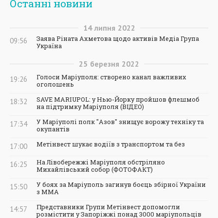
Останні новини
14
липня
2022
Заява Ріната Ахметова щодо активів Медіа Група
09:56
Україна
25
березня
2022
Голоси Маріуполя: створено канал важливих
19:26
оголошень
SAVE MARIUPOL: у Нью-Йорку пройшов флешмоб
18:32
на підтримку Маріуполя (ВІДЕО)
У Маріуполі полк "Азов" знищує ворожу техніку та
17:34
окупантів
Метінвест шукає водіїв з транспортом та без
17:00
На Лівобережжі Маріуполя обстріляно
16:25
Михайлівський собор (ФОТОФАКТ)
У боях за Маріуполь загинув боєць збірної України
15:50
з ММА
Представники Групи Метінвест допомогли
14:57
розмістити у Запоріжжі понад 3000 маріупольців