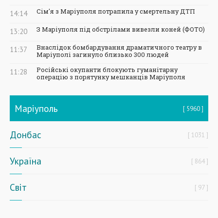
Сім'я з Маріуполя потрапила у смертельну ДТП
14:14
З Маріуполя під обстрілами вивезли коней (ФОТО)
13:20
Внаслідок бомбардування драматичного театру в
11:37
Маріуполі загинуло близько 300 людей
Російські окупанти блокують гуманітарну
11:28
операцію з порятунку мешканців Маріуполя
Маріуполь
5960
Донбас
1031
Україна
864
Світ
97