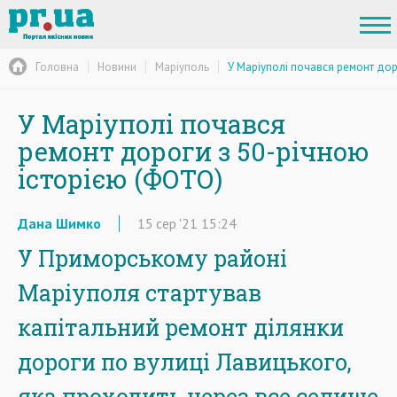
Головна
Новини
Маріуполь
У Маріуполі почався ремонт дор
У Маріуполі почався
ремонт дороги з 50-річною
історією (ФОТО)
Дана Шимко
15
сер
'21
15:24
У Приморському районі
Маріуполя стартував
капітальний ремонт ділянки
дороги по вулиці Лавицького,
яка проходить через все селище