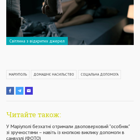
Світлина з відкритих джерел
МАРІУПОЛЬ
ДОМАШНЄ НАСИЛЬСТВО
СОЦІАЛЬНА ДОПОМОГА
Читайте також:
У Маріуполі безхатні отримали двоповерховий "особняк"
зі зручностями – навіть із кнопкою виклику допомоги в
санвузлі (ФОТО)