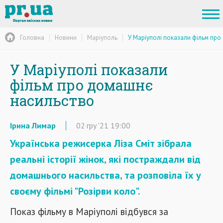
Головна
Новини
Маріуполь
У Маріуполі показали фільм пр
У Маріуполі показали
фільм про домашнє
насильство
Ірина Лимар
02
гру
'21
19:00
Українська режисерка Ліза Сміт зібрала
реальні історії жінок, які постраждали від
домашнього насильства, та розповіла їх у
своєму фільмі "Розірви коло".
Показ фільму в Маріуполі відбувся за