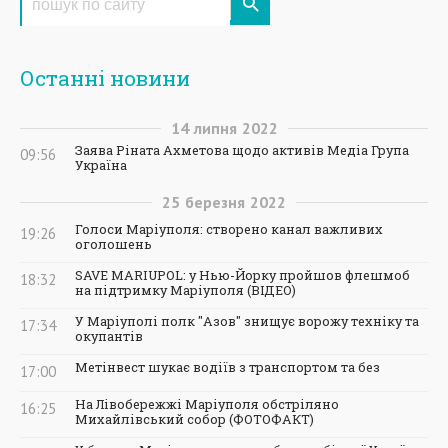
Останні новини
14
липня
2022
Заява Ріната Ахметова щодо активів Медіа Група
09:56
Україна
25
березня
2022
Голоси Маріуполя: створено канал важливих
19:26
оголошень
SAVE MARIUPOL: у Нью-Йорку пройшов флешмоб
18:32
на підтримку Маріуполя (ВІДЕО)
У Маріуполі полк "Азов" знищує ворожу техніку та
17:34
окупантів
Метінвест шукає водіїв з транспортом та без
17:00
На Лівобережжі Маріуполя обстріляно
16:25
Михайлівський собор (ФОТОФАКТ)