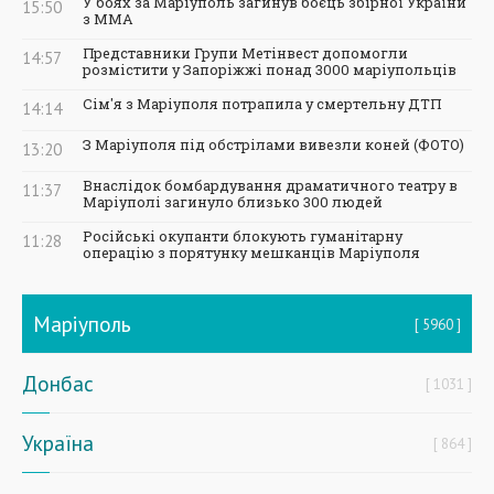
У боях за Маріуполь загинув боєць збірної України
15:50
з ММА
Представники Групи Метінвест допомогли
14:57
розмістити у Запоріжжі понад 3000 маріупольців
Сім'я з Маріуполя потрапила у смертельну ДТП
14:14
З Маріуполя під обстрілами вивезли коней (ФОТО)
13:20
Внаслідок бомбардування драматичного театру в
11:37
Маріуполі загинуло близько 300 людей
Російські окупанти блокують гуманітарну
11:28
операцію з порятунку мешканців Маріуполя
Маріуполь
5960
Донбас
1031
Україна
864