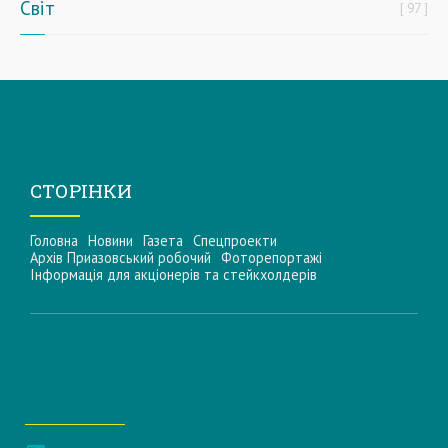
Світ
97
СТОРІНКИ
Головна
Новини
Газета
Спецпроекти
Архів Приазовський робочий
Фоторепортажі
Інформацiя для акцiонерiв та стейкхолдерiв