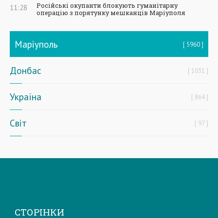
Російські окупанти блокують гуманітарну
11:28
операцію з порятунку мешканців Маріуполя
Маріуполь
5960
Донбас
1031
Україна
864
Світ
97
СТОРІНКИ