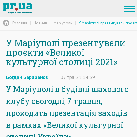
Головна
Новини
Маріуполь
У Маріуполі презентували проєкт
У Маріуполі презентували
проєкти «Великої
культурної столиці 2021»
Богдан Барабанов
07
тра
'21
14:39
У Маріуполі в будівлі шахового
клубу сьогодні, 7 травня,
проходить презентація заходів
в рамках «Великої культурної
столиці України».