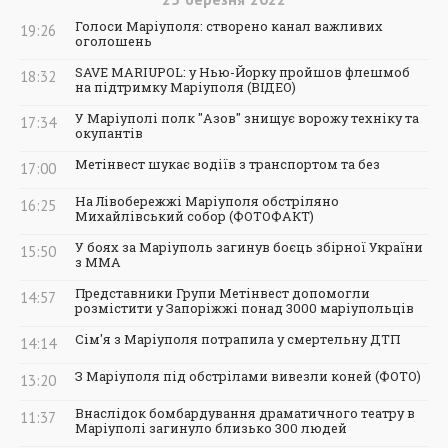
Голоси Маріуполя: створено канал важливих
19:26
оголошень
SAVE MARIUPOL: у Нью-Йорку пройшов флешмоб
18:32
на підтримку Маріуполя (ВІДЕО)
У Маріуполі полк "Азов" знищує ворожу техніку та
17:34
окупантів
Метінвест шукає водіїв з транспортом та без
17:00
На Лівобережжі Маріуполя обстріляно
16:25
Михайлівський собор (ФОТОФАКТ)
У боях за Маріуполь загинув боєць збірної України
15:50
з ММА
Представники Групи Метінвест допомогли
14:57
розмістити у Запоріжжі понад 3000 маріупольців
Сім'я з Маріуполя потрапила у смертельну ДТП
14:14
З Маріуполя під обстрілами вивезли коней (ФОТО)
13:20
Внаслідок бомбардування драматичного театру в
11:37
Маріуполі загинуло близько 300 людей