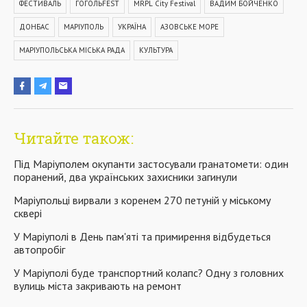
ФЕСТИВАЛЬ
ГОГОЛЬFEST
MRPL City Festival
ВАДИМ БОЙЧЕНКО
ДОНБАС
МАРІУПОЛЬ
УКРАЇНА
АЗОВСЬКЕ МОРЕ
МАРІУПОЛЬСЬКА МІСЬКА РАДА
КУЛЬТУРА
Читайте також:
Під Маріуполем окупанти застосували гранатомети: один
поранений, два українських захисники загинули
Маріупольці вирвали з коренем 270 петуній у міському
сквері
У Маріуполі в День пам'яті та примирення відбудеться
автопробіг
У Маріуполі буде транспортний колапс? Одну з головних
вулиць міста закривають на ремонт