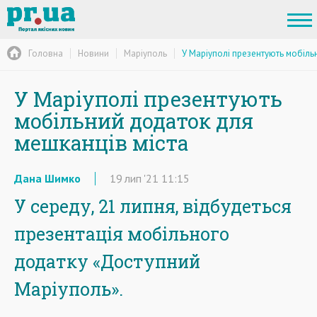
Головна
Новини
Маріуполь
У Маріуполі презентують мобіль
У Маріуполі презентують
мобільний додаток для
мешканців міста
Дана Шимко
19
лип
'21
11:15
У середу, 21 липня, відбудеться
презентація мобільного
додатку «Доступний
Маріуполь».