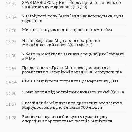
SAVE MARIUPOL: у Нью-Йорку пройшов флешмоб
18:32
на підтримку Маріуполя (ВІДЕО)
У Маріуполі полк "Азов" знищує ворожу техніку та
17:34
окупантів
Метінвест шукає водіїв з транспортом та без
17:00
На Лівобережжі Маріуполя обстріляно
16:25
Михайлівський собор (ФОТОФАКТ)
У боях за Маріуполь загинув боєць збірної України
15:50
з ММА
Представники Групи Метінвест допомогли
14:57
розмістити у Запоріжжі понад 3000 маріупольців
Сім'я з Маріуполя потрапила у смертельну ДТП
14:14
З Маріуполя під обстрілами вивезли коней (ФОТО)
13:20
Внаслідок бомбардування драматичного театру в
11:37
Маріуполі загинуло близько 300 людей
Російські окупанти блокують гуманітарну
11:28
операцію з порятунку мешканців Маріуполя